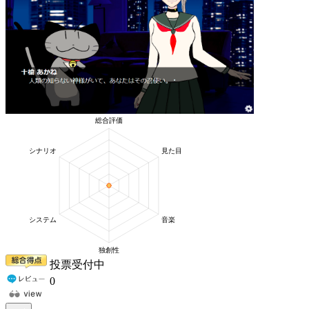
投票受付中
0