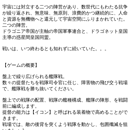
宇宙には対立する二つの陣営があり、数世代にもわたる抗争
が繰り返され、無意味、無原則、浪費的かつ継続的に、人命
と資源を無機物へと還元して宇宙空間にふりまかれていた。
二つの陣営。
ドラゴニア帝国が主軸の帝国軍事連合と、ドラゴネット皇国
主導の惑星間皇国同盟。
戦いは、いつ終わるとも知れずに続いていた。。。
【ゲームの概要】
盤上で繰り広げられる艦隊戦。
数々の提督たちを戦隊司令官に任じ、障害物の飛び交う戦場
で、艦隊戦を勝ち抜いてください。
盤上での戦隊の配置、戦隊の艦種構成、艦隊の陣形、を戦闘
前に編成します。
提督の能力は【イコン】と呼ばれる装着物で高めることがで
きます。
戦場では、敵の後背を突くよう戦隊を動かし、包囲殲滅を狙