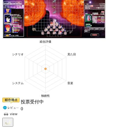
投票受付中
0