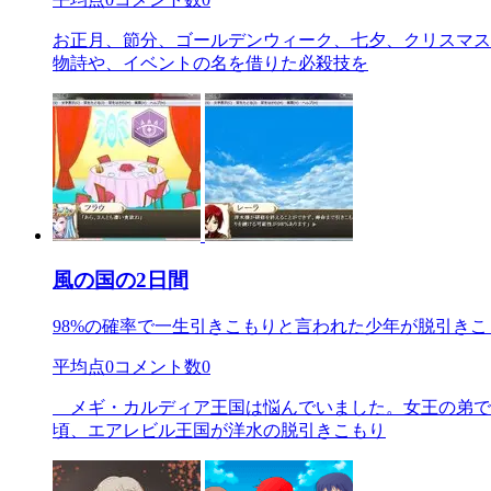
お正月、節分、ゴールデンウィーク、七夕、クリスマス
物詩や、イベントの名を借りた必殺技を
風の国の2日間
98%の確率で一生引きこもりと言われた少年が脱引きこ
平均点
0
コメント数
0
メギ・カルディア王国は悩んでいました。女王の弟で
頃、エアレビル王国が洋水の脱引きこもり