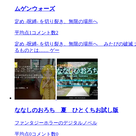
ムゲンウォーズ
定め -呪縛- を切り裂き、無限の場所へ
平均点
1
コメント数
2
定め -呪縛- を切り裂き、無限の場所へ みたびの破滅
るものとは…… ゲー
ななしのおろち 夏 ひとくちお試し版
ファンタジーホラーのデジタルノベル
平均点
0
コメント数
0