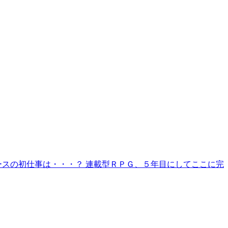
ースの初仕事は・・・？ 連載型ＲＰＧ、５年目にしてここに完