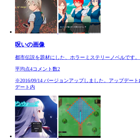
呪いの画像
都市伝説を題材にした、ホラーミステリーノベルです。
平均点
4
コメント数
2
※2016/09/14 バージョンアップしました。アップデ
デート内