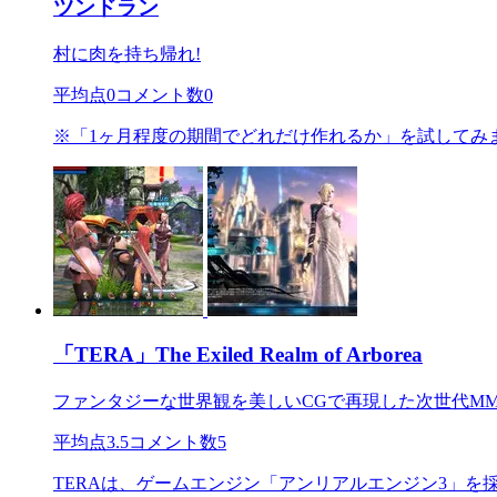
ツンドラン
村に肉を持ち帰れ!
平均点
0
コメント数
0
※「1ヶ月程度の期間でどれだけ作れるか」を試してみました。 ■制作
「TERA」The Exiled Realm of Arborea
ファンタジーな世界観を美しいCGで再現した次世代MM
平均点
3.5
コメント数
5
TERAは、ゲームエンジン「アンリアルエンジン3」を