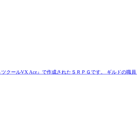
ツクールVX Ace』で作成されたＳＲＰＧです。 ギルドの職