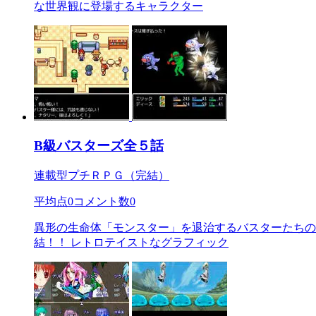
な世界観に登場するキャラクター
B級バスターズ全５話
連載型プチＲＰＧ（完結）
平均点
0
コメント数
0
異形の生命体「モンスター」を退治するバスターたちの
結！！ レトロテイストなグラフィック