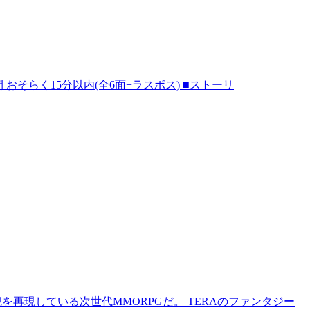
イ時間 おそらく15分以内(全6面+ラスボス) ■ストーリ
再現している次世代MMORPGだ。 TERAのファンタジー