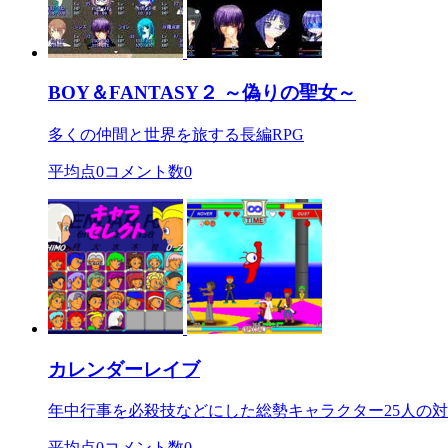
BOY＆FANTASY２ ～偽りの聖女～
多くの仲間と世界を旅する長編RPG
平均点
0
コメント数
0
カレンダーレイブ
年中行事を必殺技などにした総勢キャラクター25人の
平均点
0
コメント数
0