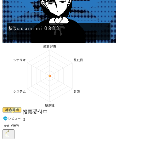
投票受付中
0