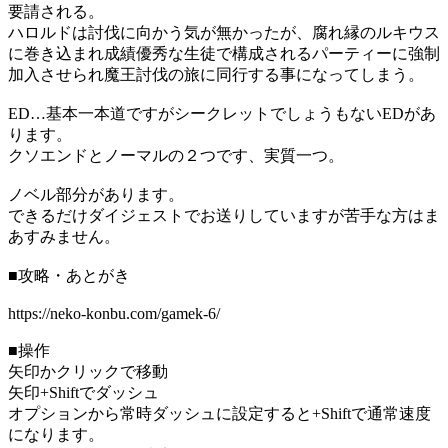
要請される。
ハロルドは討伐に向かう気が無かったが、腐れ縁のルキウス
に巻き込まれ成績優秀な生徒で構成されるパーティーに強制
加入させられ魔王討伐の旅に同行する事になってしまう。
ED…基本一本道ですがシークレットでしょうもないEDがあ
ります。
クソエンドとノーマルの２つです、実質一つ。
ノベル部分があります。
できるだけダイジェストでお送りしていますが苦手な方はま
あすみません。
■攻略・あとがき
https://neko-konbu.com/gamek-6/
■操作
矢印かクリックで移動
矢印+Shiftでダッシュ
オプションから常時ダッシュに設定すると+Shiftで通常速度
になります。