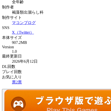
全年齢
制作者
褐藻類出涸らし科
制作サイト
マコンブログ
SNS
X（Twitter）
本体サイズ
907.2MB
Version
1.0
最終更新日
2026年6月12日
DL回数
プレイ回数
お気に入り
票
2
票