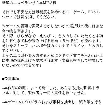
彗星のエスペランサ feat.MIRA様
それでも不安な方は難易度を決めれるミニゲーム、EDクレ
ジットでは音を消してください。
※ゲームの冒頭で実況するかしないかの選択肢の後に好きな
食べ物を聞きます。
その際、ひらがなで「えんぴつ」と入力していただくと本項
を注釈付きで私が読み上げる動画（５分ほど）が流れます。
それをスキップしたい場合はカタカナで「タイヤ」と入力し
てください。
上記の二つ以外を入力すると私にクドクド文句を言われた上
に本項の読み上げを要求されます（文章も横着して推敲して
いないので非推奨です）
■免責事項
⭐︎本作品の利用によって発生した、あらゆる損失/損害/トラ
ブルに対して、製作者は一切の責任を負いません。
⭐︎本ゲームのプログラムおよび素材を抽出し、頒布等を行う