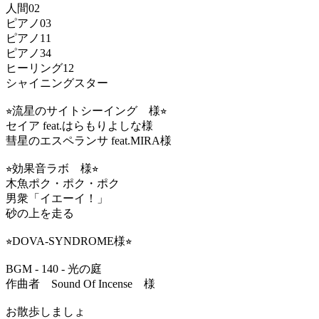
人間02
ピアノ03
ピアノ11
ピアノ34
ヒーリング12
シャイニングスター
⭐︎流星のサイトシーイング 様⭐︎
セイア feat.はらもりよしな様
彗星のエスペランサ feat.MIRA様
⭐︎効果音ラボ 様⭐︎
木魚ポク・ポク・ポク
男衆「イエーイ！」
砂の上を走る
⭐︎DOVA-SYNDROME様⭐︎
BGM - 140 - 光の庭
作曲者 Sound Of Incense 様
お散歩しましょ