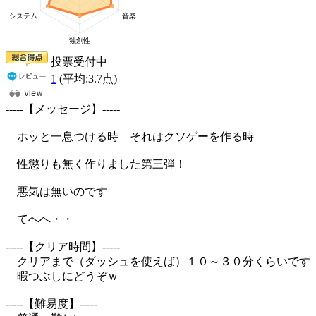
投票受付中
1
(平均:
3.7
点)
-----【メッセージ】-----
ホッと一息つける時 それはクソゲーを作る時
性懲りも無く作りました第三弾！
悪気は無いのです
てへへ・・
-----【クリア時間】-----
クリアまで（ダッシュを使えば）１０～３０分くらいです
暇つぶしにどうぞｗ
-----【難易度】-----