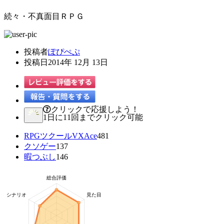
続々・不真面目ＲＰＧ
投稿者
ぽぴぺぷ
投稿日
2014年 12月 13日
クリックで応援しよう！
1日に11回までクリック可能
RPGツクールVXAce
481
クソゲー
137
暇つぶし
146