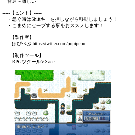
普通～難しい
-----【ヒント】-----
・急ぐ時はShiftキーを押しながら移動しましょう！
・こまめにセーブする事をおススメします！
-----【製作者】-----
ぽぴぺぷ https://twitter.com/popipepu
-----【制作ツール】-----
RPGツクールVXace