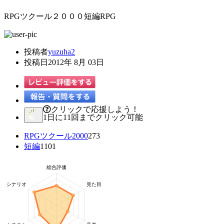
RPGツクール２０００短編RPG
投稿者
yuzuha2
投稿日
2012年 8月 03日
クリックで応援しよう！
1日に11回までクリック可能
RPGツクール2000
273
短編
1101