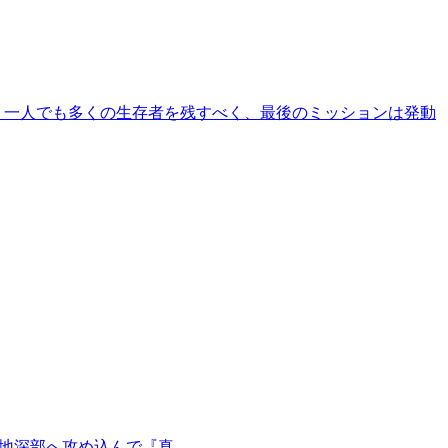
戦闘は続く。 一人でも多くの生存者を残すべく、最後のミッションは発動
った！ 更に敵地深部へ攻め込んで『真