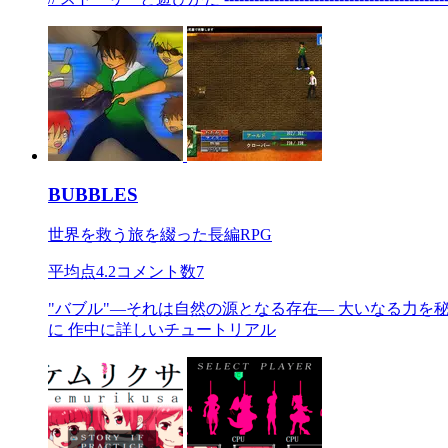
BUBBLES
世界を救う旅を綴った長編RPG
平均点
4.2
コメント数
7
"バブル"―それは自然の源となる存在― 大いなる力を
に 作中に詳しいチュートリアル