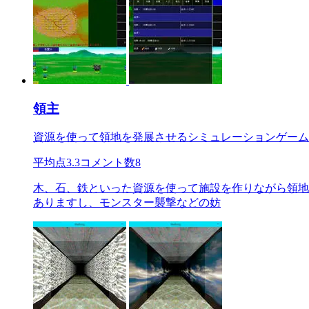
領主
資源を使って領地を発展させるシミュレーションゲーム
平均点
3.3
コメント数
8
木、石、鉄といった資源を使って施設を作りながら領地
ありますし、モンスター襲撃などの妨