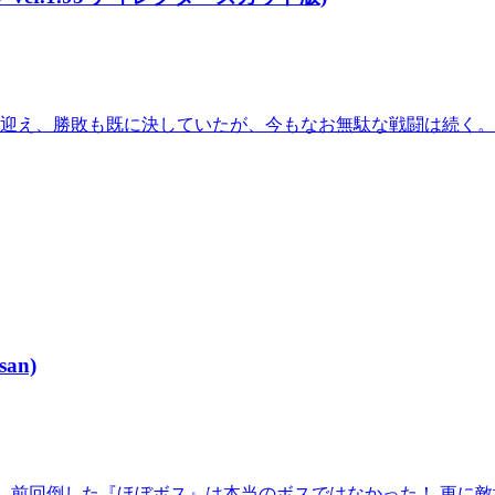
------ 戦局は終盤を迎え、勝敗も既に決していたが、今もなお無駄な
san)
--------------------- 前回倒した『ほぼボス』は本当のボスではなか