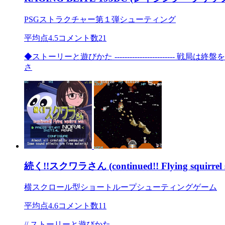
PSGストラクチャー第１弾シューティング
平均点
4.5
コメント数
21
◆ストーリーと遊びかた ------------------
さ
続く!!スクワラさん (continued!! Flying squirrel 
横スクロール型ショートループシューティングゲーム
平均点
4.6
コメント数
11
// ストーリーと遊びかた -------------------------