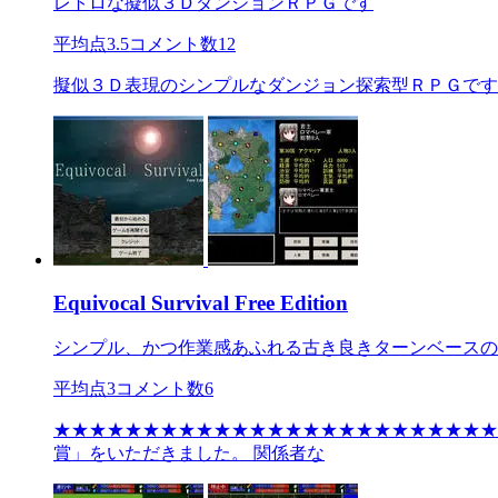
レトロな擬似３ＤダンジョンＲＰＧです
平均点
3.5
コメント数
12
擬似３Ｄ表現のシンプルなダンジョン探索型ＲＰＧです
Equivocal Survival Free Edition
シンプル、かつ作業感あふれる古き良きターンベースの
平均点
3
コメント数
6
★★★★★★★★★★★★★★★★★★★★★★★★★★
賞」をいただきました。 関係者な