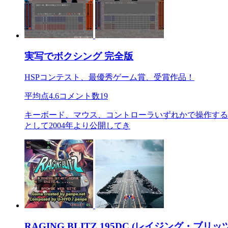
実写でボクシング 完全版
HSPコンテスト、最優秀ゲーム賞、受賞作品！
平均点
4.6
コメント数
19
キーボード、マウス、コントローラいずれかで操作する2
として2004年より公開してき
RAGING BLITZ 195DC (レイジング・ブリッ