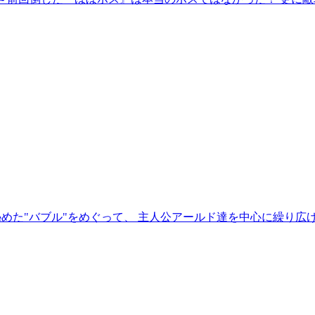
秘めた"バブル"をめぐって、 主人公アールド達を中心に繰り広