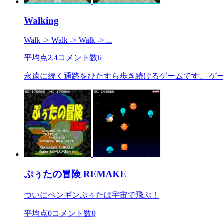
Walking
Walk -> Walk -> Walk -> ...
平均点
2.4
コメント数
6
永遠に続く通路をひたすら歩き続けるゲームです。 ゲ
ぷぅたの冒険 REMAKE
ついにペンギンぷぅたは宇宙で飛ぶ！
平均点
0
コメント数
0