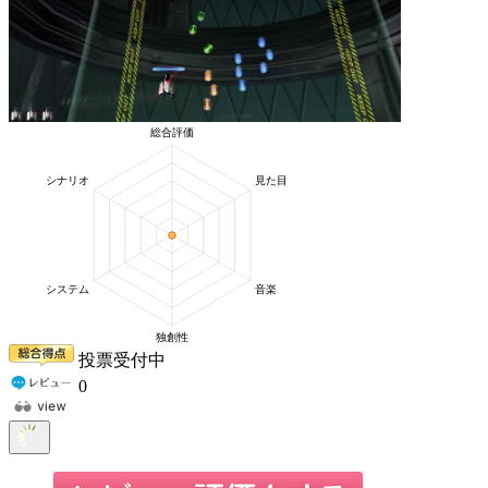
投票受付中
0