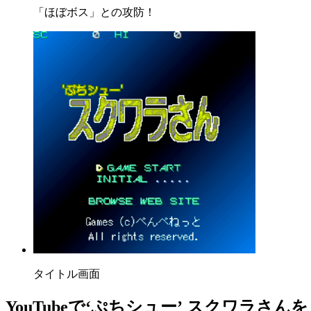
「ほぼボス」との攻防！
タイトル画面
YouTube
で‘ぷちシュー’ スクワラさん