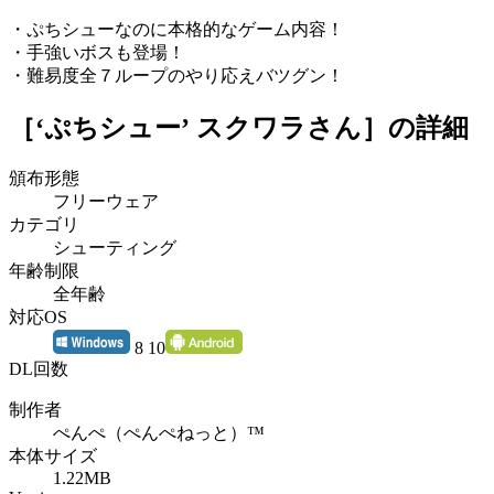
・ぷちシューなのに本格的なゲーム内容！
・手強いボスも登場！
・難易度全７ループのやり応えバツグン！
［‘ぷちシュー’ スクワラさん］
の詳細
頒布形態
フリーウェア
カテゴリ
シューティング
年齢制限
全年齢
対応OS
8 10
DL回数
制作者
ぺんぺ（ぺんぺねっと）™
本体サイズ
1.22MB