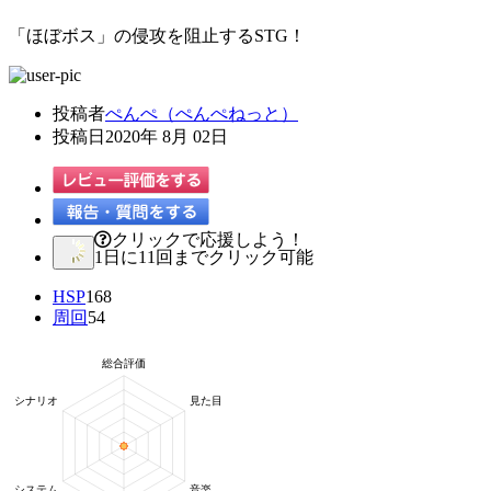
「ほぼボス」の侵攻を阻止するSTG！
投稿者
ぺんぺ（ぺんぺねっと）
投稿日
2020年 8月 02日
クリックで応援しよう！
1日に11回までクリック可能
HSP
168
周回
54