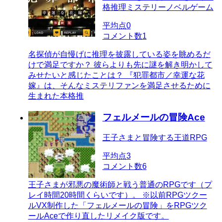
格推理ミステリーノベルゲーム
平均点
0
コメント数
1
名探偵が自慢げに推理を披露している姿を眺めるだ
けで満足ですか？ 彼らよりも先に謎を解き明かして
みせたいと感じたことは？ 『犯罪都市／幸運な花
嫁』は、そんなミステリファンを満足させるために
生まれた本格推
フェルメールの冒険Ace
王子さまと冒険する王道RPG
平均点
3
コメント数
6
王子さまが邪悪の魔術師と戦う普通のRPGです（プ
レイ時間20時間くらいです）。 ※以前RPGツクー
ルVX制作した「フェルメールの冒険」をRPGツク
ールAceで作り直したリメイク版です。