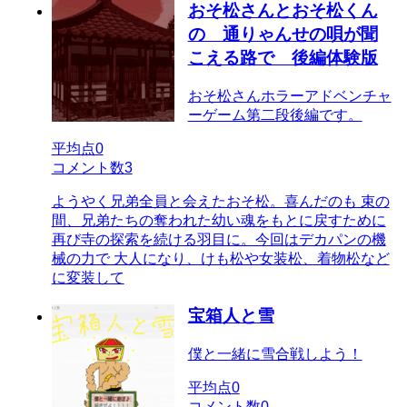
おそ松さんとおそ松くん
の 通りゃんせの唄が聞
こえる路で 後編体験版
おそ松さんホラーアドベンチャ
ーゲーム第二段後編です。
平均点
0
コメント数
3
ようやく兄弟全員と会えたおそ松。喜んだのも 束の
間、兄弟たちの奪われた幼い魂をもとに戻すために
再び寺の探索を続ける羽目に。今回はデカパンの機
械の力で 大人になり、けも松や女装松、着物松など
に変装して
宝箱人と雪
僕と一緒に雪合戦しよう！
平均点
0
コメント数
0