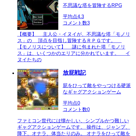
不思議な塔を冒険するRPG
平均点
4.3
コメント数
3
【概要】 主人公・イヌイが、不思議な塔「モノリ
ス」の 頂点を目指し冒険するＲＰＧです。
【モノリスについて】 謎に包まれた塔「モノリ
ス」は、いくつかのエリアに分かれています。 イ
ヌイたちの
放屁戦記
屁をひって敵をやっつける硬派
なギャグアクションゲーム
平均点
0
コメント数
0
ファミコン世代には懐かしい、シンプルかつ難しい
ギャグアクションゲームです。 操作は、ジャンプ、
降下、オナラ、体当たりのみ。 オナラをひって敵を