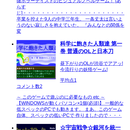
微ホラーテイストのビジュアルノベルゲーム！ [あ
らす
じ]・・・・・・・・・・・・・・・・・・・・・・
卒業を控えた9人の中学三年生。 一条丈太は言いよ
うのない寂しさを抱えていた。 『みんなとの関係を
変
科学に飽きた人類達 第一
巻 普通のOLと日本刀
昼下がりのOLが渋谷でアアッ!
今流行りの妖怪ゲーム!
平均点
1
コメント数
2
～ このゲームで遊ぶのに必要なもの etc ～
【WINDOWSが動くパソコン×1個(必須)】 一般的な
低スペックのPCでも動きます。 まあ、このゲーム
自体、スペックの低いPCで 作りましたので・・・
☆宇宙戦争☆銀河を統一