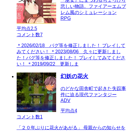
『巫女』にまつわるちょっぴり
悲しい物語。ファイアーエムブ
レム風のシミュレーション
RPG
平均点
2.5
コメント数
7
＊2026/02/18 バグ等を修正しました！ プレイして
みてください！ ＊2023/08/06 久々に更新しまし
た！バグ等を修正しました！ プレイしてみてくださ
い！ ＊2019/09/22 更新しま
幻妖の花火
のどかな田舎町で起きた失踪事
件に迫る現代ファンタジー
ADV
平均点
4
コメント数
1
「２０年ぶりに花火があがる」 母親からの知らせを