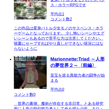
ス・ホラーRPGです
平均点
1
コメント数
2
この作品は変身バトル少女モノのサスペンス・ホラ
ーゲームとなっております。 少し怖いシーンやエグ
いシーンもあるので苦手な方は注意してください。
慎重にセーブすればやり直しができない状況にはな
らないように
Marionnette;Triad ～人形
の夢世界２～〈前編〉
至宝を巡る異能力者の闘争が始
まる
平均点
0
コメント数
0
世界の裏側、魔術が存在する非日常。とある研究
所に人造の疑似能力者として命を得た少年、ネロ・