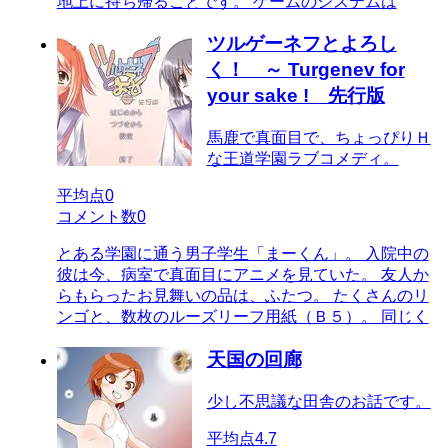
地上に持ち帰ることです。 ゲームのシステムは
ツルゲーネフとよろし
く！ ～ Turgenev for
your sake ! 先行版
馬鹿で真面目で、ちょっぴりＨ
な王道学園ラブコメディ。
平均点
0
コメント数
0
とある学園に通う男子学生「まーくん」。 入院中の
彼は今、病室で真面目にアニメを見ていた。 友人か
らもらったお見舞いの品は、ふたつ。 たくさんのリ
ンゴと、数枚のルーズリーフ用紙（Ｂ５）。 同じく
天国の回廊
少し不思議な田舎のお話です。
平均点
4.7