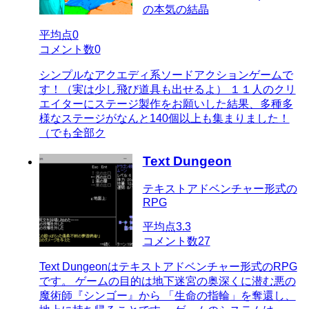
の本気の結晶
平均点
0
コメント数
0
シンプルなアクエディ系ソードアクションゲームで
す！（実は少し飛び道具も出せるよ） １１人のクリ
エイターにステージ製作をお願いした結果、多種多
様なステージがなんと140個以上も集まりました！
（でも全部ク
Text Dungeon
テキストアドベンチャー形式の
RPG
平均点
3.3
コメント数
27
Text Dungeonはテキストアドベンチャー形式のRPG
です。 ゲームの目的は地下迷宮の奥深くに潜む悪の
魔術師『シンゴー』から 「生命の指輪」を奪還し、