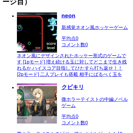
ージ目）
neon
新感覚ネオン風ホッケーゲーム
平均点
0
コメント数
0
ネオン風にデザインされたホッケー形式のゲームで
す [1pモード] 増え続ける玉に対してどこまで生き残
れるか ハイスコア目指してひたすら打ち返せ！！
[2pモード] 二人プレイも搭載 相手にばるべく玉を
クビキリ
微ホラーテイストの中編ノベル
ゲーム
平均点
0
コメント数
0