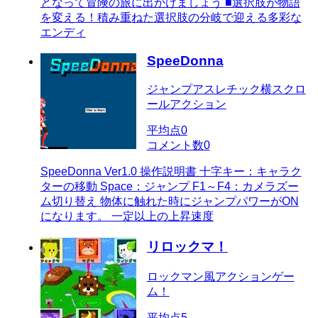
となって冒険の旅に出かけましょう ■選択肢が物語
を変える！積み重ねた選択肢の分岐で迎える多彩な
エンディ
SpeeDonna
ジャンプアスレチック横スクロ
ールアクション
平均点
0
コメント数
0
SpeeDonna Ver1.0 操作説明書 十字キー：キャラク
ターの移動 Space：ジャンプ F1～F4：カメラズー
ム切り替え 物体に触れた時にジャンプパワーがON
になります。 一定以上の上昇速度
リロックマ！
ロックマン風アクションゲー
ム！
平均点
5