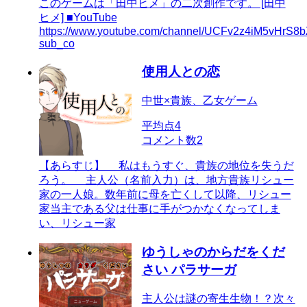
このゲームは「田中ヒメ」の二次創作です。 [田中
ヒメ] ■YouTube
https://www.youtube.com/channel/UCFv2z4iM5vHrS
sub_co
使用人との恋
中世×貴族、乙女ゲーム
平均点
4
コメント数
2
【あらすじ】 私はもうすぐ、貴族の地位を失うだ
ろう。 主人公（名前入力）は、地方貴族リシュー
家の一人娘。数年前に母を亡くして以降、リシュー
家当主である父は仕事に手がつかなくなってしま
い、リシュー家
ゆうしゃのからだをくだ
さい パラサーガ
主人公は謎の寄生生物！？次々