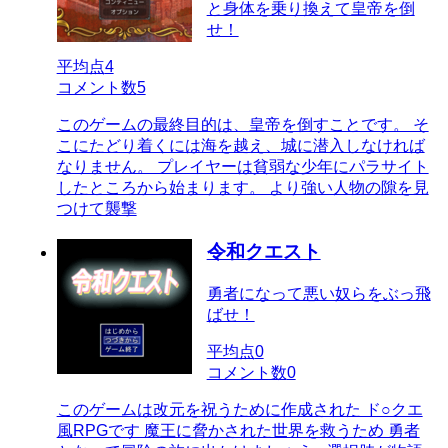
と身体を乗り換えて皇帝を倒
せ！
平均点
4
コメント数
5
このゲームの最終目的は、皇帝を倒すことです。 そ
こにたどり着くには海を越え、城に潜入しなければ
なりません。 プレイヤーは貧弱な少年にパラサイト
したところから始まります。 より強い人物の隙を見
つけて襲撃
令和クエスト
勇者になって悪い奴らをぶっ飛
ばせ！
平均点
0
コメント数
0
このゲームは改元を祝うために作成された ド○クエ
風RPGです 魔王に脅かされた世界を救うため 勇者