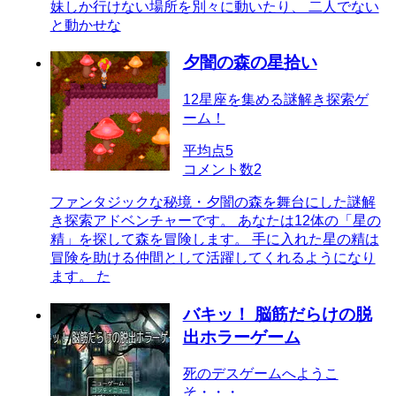
妹しか行けない場所を別々に動いたり、 二人でない
と動かせな
夕闇の森の星拾い
12星座を集める謎解き探索ゲ
ーム！
平均点
5
コメント数
2
ファンタジックな秘境・夕闇の森を舞台にした謎解
き探索アドベンチャーです。 あなたは12体の「星の
精」を探して森を冒険します。 手に入れた星の精は
冒険を助ける仲間として活躍してくれるようになり
ます。 た
バキッ！ 脳筋だらけの脱
出ホラーゲーム
死のデスゲームへようこ
そ・・・