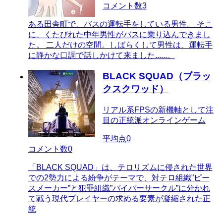
コメント数
3
ある田舎町で、バスの運転手をしている男性。 そこ
に、くたびれた中年男性がバスに乗り込んできまし
た。 二人だけの空間。しばらくして男性は、運転手
に静かな口調で話しかけて来ました......。
BLACK SQUAD（ブラッ
クスクワッド）
リアル系FPSの新機軸として注
目の正統派オンラインゲーム
平均点
0
コメント数
0
「BLACK SQUAD」は、テロリズムに侵された世界
での2勢力による紛争がテーマで、対テロ組織”ピー
スメーカー”と犯罪組織”バイパーサークル”に分かれ
て戦う現代プレイヤーの求める要素が凝縮された正
統