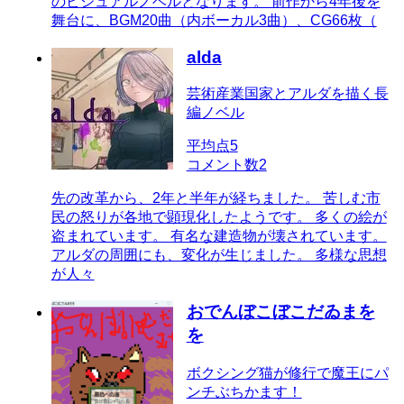
のビジュアルノベルとなります。 前作から4年後を
舞台に、BGM20曲（内ボーカル3曲）、CG66枚（
alda
芸術産業国家とアルダを描く長
編ノベル
平均点
5
コメント数
2
先の改革から、2年と半年が経ちました。 苦しむ市
民の怒りが各地で顕現化したようです。 多くの絵が
盗まれています。 有名な建造物が壊されています。
アルダの周囲にも、変化が生じました。 多様な思想
が人々
おでんぼこぼこだゐまを
を
ボクシング猫が修行で魔王にパ
ンチぶちかます！