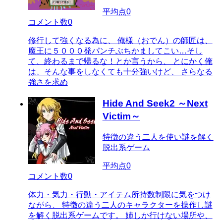
平均点
0
コメント数
0
修行して強くなる為に、 俺様（おでん）の師匠は、
魔王に５０００発パンチぶちかましてこい…そし
て、終わるまで帰るな！とか言うから、 とにかく俺
は、そんな事をしなくても十分強いけど、 さらなる
強さを求め
Hide And Seek2 ～Next
Victim～
特徴の違う二人を使い謎を解く
脱出系ゲーム
平均点
0
コメント数
0
体力・気力・行動・アイテム所持数制限に気をつけ
ながら、 特徴の違う二人のキャラクターを操作し謎
を解く脱出系ゲームです。 姉しか行けない場所や、