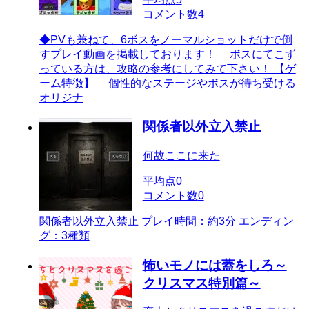
コメント数
4
◆PVも兼ねて、6ボスをノーマルショットだけで倒
すプレイ動画を掲載しております！ ボスにてこず
っている方は、攻略の参考にしてみて下さい！ 【ゲ
ーム特徴】 個性的なステージやボスが待ち受ける
オリジナ
関係者以外立入禁止
何故ここに来た
平均点
0
コメント数
0
関係者以外立入禁止 プレイ時間：約3分 エンディン
グ：3種類
怖いモノには蓋をしろ～
クリスマス特別篇～