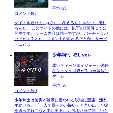
平均点
5
コメント数
1
タイトル通りのksgです。 考えるんじゃない、感じ
るんだ。 このサイトの他には、以下の3箇所にて公
開中です。 ゲーム内容は同一ですが、バーチャルパ
ッドがあるとか、コメントが流れるだとか、サービ
スごとに
少年狩り -BL ver-
悪いティーンエイジャーが純粋
なショタを可愛がる（意味深）
ゲーム
平均点
0
コメント数
0
少年騎士は優男が暴漢に襲われる現場に遭遇、迷わ
ず助ける。 「一人で帰るのが怖い」と言い出した彼
を送って行こうと申し出る。 お礼をさせて欲しいと