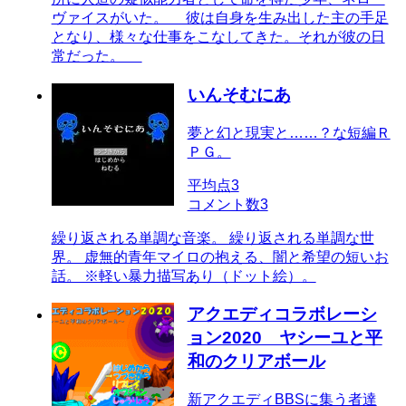
ヴァイスがいた。 彼は自身を生み出した主の手足
となり、様々な仕事をこなしてきた。それが彼の日
常だった。
いんそむにあ
夢と幻と現実と……？な短編Ｒ
ＰＧ。
平均点
3
コメント数
3
繰り返される単調な音楽。 繰り返される単調な世
界。 虚無的青年マイロの抱える、闇と希望の短いお
話。 ※軽い暴力描写あり（ドット絵）。
アクエディコラボレーシ
ョン2020 ヤシーユと平
和のクリアボール
新アクエディBBSに集う者達