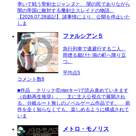
率いて戦う聖剣士ジャンヌと、 闇の民でありながら
闇の帝国に敵対する魔剣士スレイドの物語。
【2026.07.28追記】 諸事情により、公開を停止いた
しま
ファルシアン５
急行列車で逃避行する二人。
雨煙る鄙びた湖の町へ降り立
つ。
平均点
5
コメント数
8
■作品 クリック(Enterキー)で読み進めていきます
（自動再生推奨）。 主に主人公視点で展開され
る、分岐ルート無しのノベルゲーム作品です。 前
作を全く知らなくても、楽しめるように構成されて
いま
メトロ・モノリス