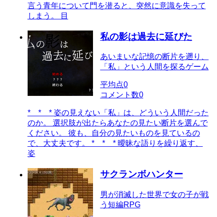
言う青年について門を潜ると、突然に意識を失って
しまう。 目
私の影は過去に延びた
あいまいな記憶の断片を遡り、
「私」という人間を探るゲーム
平均点
0
コメント数
0
* * * 姿の見えない「私」は、どういう人間だった
のか。 選択肢が出たらあなたの見たい断片を選んで
ください。 彼も、自分の見たいものを見ているの
で、大丈夫です。 * * * 曖昧な語りを繰り返す、
姿
サクランボハンター
男が消滅した世界で女の子が戦
う短編RPG