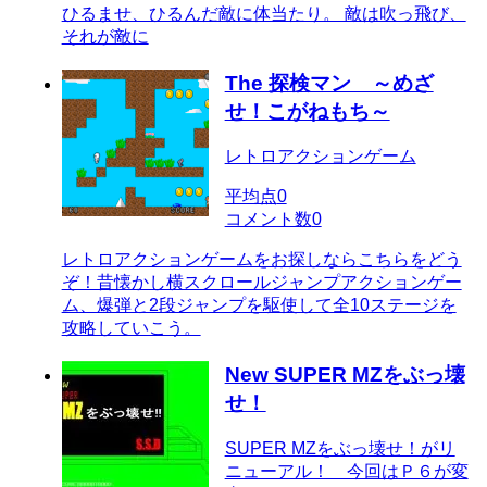
ひるませ、ひるんだ敵に体当たり。 敵は吹っ飛び、
それが敵に
The 探検マン ～めざ
せ！こがねもち～
レトロアクションゲーム
平均点
0
コメント数
0
レトロアクションゲームをお探しならこちらをどう
ぞ！昔懐かし横スクロールジャンプアクションゲー
ム、爆弾と2段ジャンプを駆使して全10ステージを
攻略していこう。
New SUPER MZをぶっ壊
せ！
SUPER MZをぶっ壊せ！がリ
ニューアル！ 今回はＰ６が変