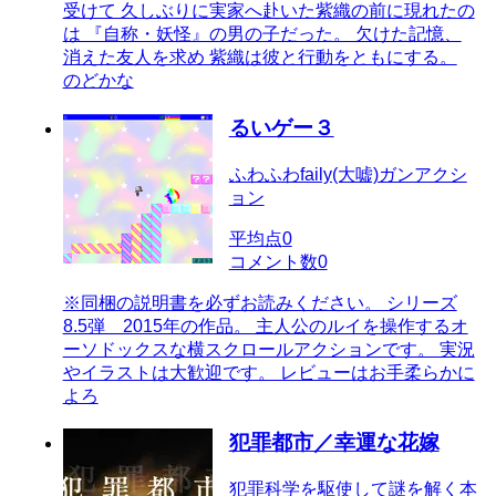
受けて 久しぶりに実家へ赴いた紫織の前に現れたの
は 『自称・妖怪』の男の子だった。 欠けた記憶、
消えた友人を求め 紫織は彼と行動をともにする。
のどかな
るいゲー３
ふわふわfaily(大嘘)ガンアクシ
ョン
平均点
0
コメント数
0
※同梱の説明書を必ずお読みください。 シリーズ
8.5弾 2015年の作品。 主人公のルイを操作するオ
ーソドックスな横スクロールアクションです。 実況
やイラストは大歓迎です。 レビューはお手柔らかに
よろ
犯罪都市／幸運な花嫁
犯罪科学を駆使して謎を解く本