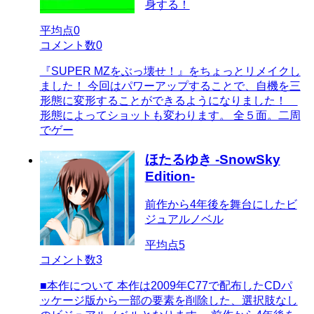
身する！
平均点
0
コメント数
0
『SUPER MZをぶっ壊せ！』をちょっとリメイクし
ました！ 今回はパワーアップすることで、自機を三
形態に変形することができるようになりました！
形態によってショットも変わります。 全５面。二周
でゲー
ほたるゆき -SnowSky
Edition-
前作から4年後を舞台にしたビ
ジュアルノベル
平均点
5
コメント数
3
■本作について 本作は2009年C77で配布したCDパ
ッケージ版から一部の要素を削除した、選択肢なし