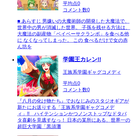
平均点
0
コメント数
0
■ あらすじ 男嫌いの大魔術師の開発した大魔法で、
世界中の男が消滅した世界。 子孫を残せる方法は、
大魔法の副産物「ベイベーサクランボ」を食べる他
に なくなってしまった。 この 食べるだけで女の赤
ん坊を
学園王カレン!!
王族系学園ギャグコメディ
平均点
0
コメント数
0
『八月の化け物たち』でおなじみのスタジオギアが
新たにお送りする「王族系学園ギャグコメデ
ィ」!! ハイテンションかつノンストップなドタバ
タ喜劇を見逃すなっ！ 日本の某所にある、世界一の
超巨大学園「黒須灘