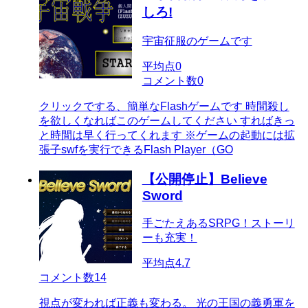
しろ!
宇宙征服のゲームです
平均点
0
コメント数
0
クリックでする、簡単なFlashゲームです 時間殺し
を欲しくなればこのゲームしてください すればきっ
と時間は早く行ってくれます ※ゲームの起動には拡
張子swfを実行できるFlash Player（GO
【公開停止】Believe
Sword
手ごたえあるSRPG！ストーリ
ーも充実！
平均点
4.7
コメント数
14
視点が変われば正義も変わる。 光の王国の義勇軍を