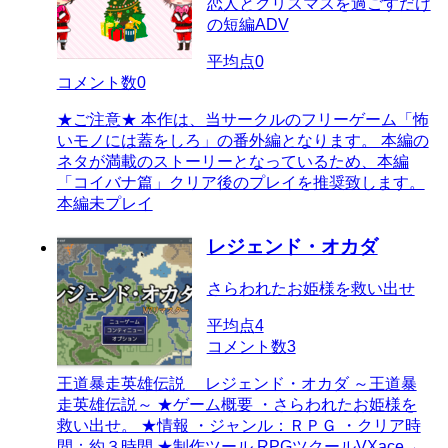
恋人とクリスマスを過ごすだけ
の短編ADV
平均点
0
コメント数
0
★ご注意★ 本作は、当サークルのフリーゲーム「怖
いモノには蓋をしろ」の番外編となります。 本編の
ネタが満載のストーリーとなっているため、本編
「コイバナ篇」クリア後のプレイを推奨致します。
本編未プレイ
レジェンド・オカダ
さらわれたお姫様を救い出せ
平均点
4
コメント数
3
王道暴走英雄伝説 レジェンド・オカダ ～王道暴
走英雄伝説～ ★ゲーム概要 ・さらわれたお姫様を
救い出せ。 ★情報 ・ジャンル：ＲＰＧ ・クリア時
間：約３時間 ★制作ツール RPGツクールVXace→