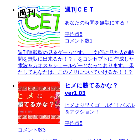
週刊ＣＥＴ
あなたの時間を無駄にする！
平均点
5
コメント数
1
週刊連載型の見るゲームです。 「如何に見た人の時
間を無駄に出来るか！？」をコンセプトに 作成した
電波＆カオス＆シュールゲーとなっております。 果
たしてあなたは、このノリについていけるか！！？
ヒメに勝てるかな？
ver1.03
ヒメより早くゴールだ！パズル
＆アクション！
平均点
5
コメント数
3