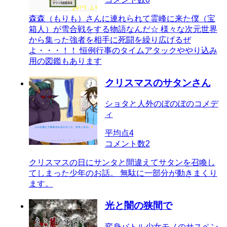
森森（もりも）さんに連れられて霊峰に来た僕（宝
箱人）が雪合戦をする物語なんだ☆ 様々な次元世界
から集った強者を相手に死闘を繰り広げるぜ
よ・・・！！ 恒例行事のタイムアタックややり込み
用の図鑑もあります
クリスマスのサタンさん
ショタと人外のぼのぼのコメデ
ィ
平均点
4
コメント数
2
クリスマスの日にサンタと間違えてサタンを召喚し
てしまった少年のお話。 無駄に一部分が動きまくり
ます。
光と闇の狭間で
変身バトル少女モノのサスペン