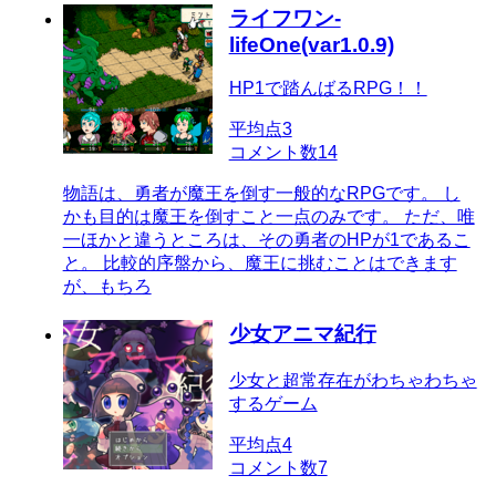
ライフワン-
lifeOne(var1.0.9)
HP1で踏んばるRPG！！
平均点
3
コメント数
14
物語は、勇者が魔王を倒す一般的なRPGです。 し
かも目的は魔王を倒すこと一点のみです。 ただ、唯
一ほかと違うところは、その勇者のHPが1であるこ
と。 比較的序盤から、魔王に挑むことはできます
が、もちろ
少女アニマ紀行
少女と超常存在がわちゃわちゃ
するゲーム
平均点
4
コメント数
7