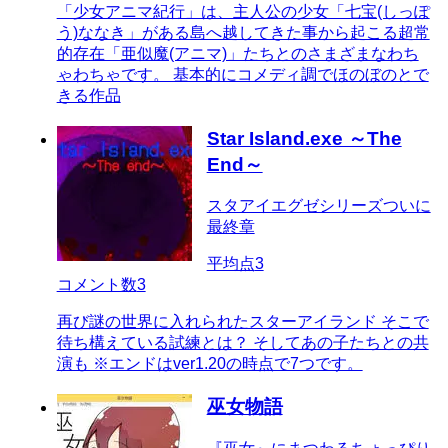
「少女アニマ紀行」は、主人公の少女「七宝(しっぽ
う)ななき」がある島へ越してきた事から起こる超常
的存在「亜似魔(アニマ)」たちとのさまざまなわち
ゃわちゃです。 基本的にコメディ調でほのぼのとで
きる作品
Star Island.exe ～The
End～
スタアイエグゼシリーズついに
最終章
平均点
3
コメント数
3
再び謎の世界に入れられたスターアイランド そこで
待ち構えている試練とは？ そしてあの子たちとの共
演も ※エンドはver1.20の時点で7つです。
巫女物語