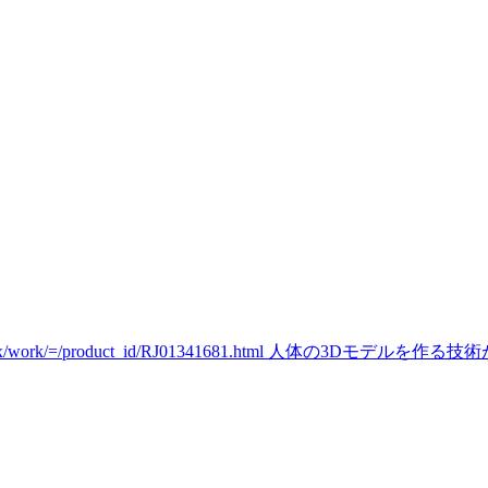
niax/work/=/product_id/RJ01341681.html 人体の3Dモデルを