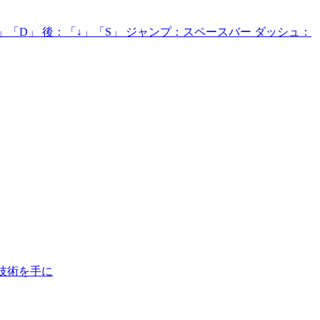
」「D」 後：「↓」「S」 ジャンプ：スペースバー ダッシュ：
ル制作の技術を手に