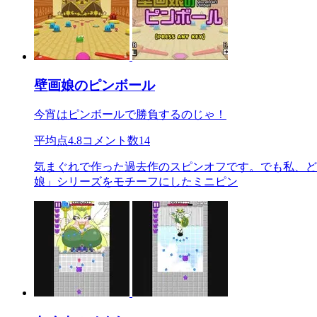
壁画娘のピンボール
今宵はピンボールで勝負するのじゃ！
平均点
4.8
コメント数
14
気まぐれで作った過去作のスピンオフです。でも私、ど
娘」シリーズをモチーフにしたミニピン