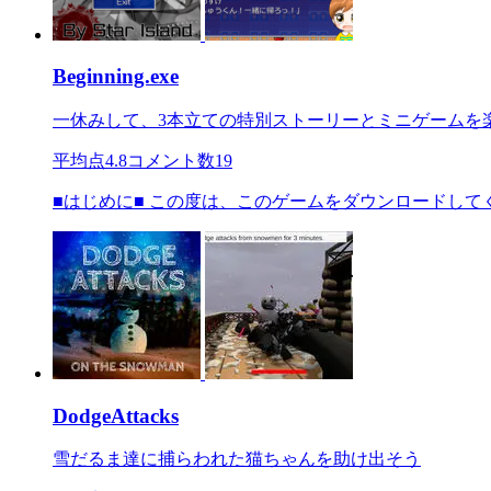
Beginning.exe
一休みして、3本立ての特別ストーリーとミニゲームを
平均点
4.8
コメント数
19
■はじめに■ この度は、このゲームをダウンロードしてくださり誠に
DodgeAttacks
雪だるま達に捕らわれた猫ちゃんを助け出そう