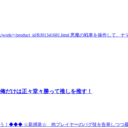
aniax/work/=/product_id/RJ01341681.html 悪魔の戦車を操作
？俺だけは正々堂々勝って推しを推す！
う！◆◆◆ ☆新感覚☆ 他プレイヤーのバグ技を告発しつつ最速