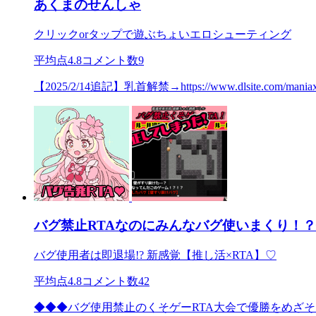
あくまのせんしゃ
クリックorタップで遊ぶちょいエロシューティング
平均点
4.8
コメント数
9
【2025/2/14追記】乳首解禁→https://www.dlsite.com/m
バグ禁止RTAなのにみんなバグ使いまくり！
バグ使用者は即退場!? 新感覚【推し活×RTA】♡
平均点
4.8
コメント数
42
◆◆◆バグ使用禁止のくそゲーRTA大会で優勝をめざそ