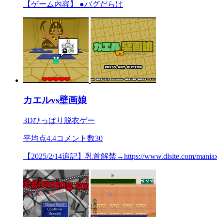
【ゲーム内容】 ●バグだらけ
カエルvs壁画娘
3Dひっぱり脱衣ゲー
平均点
4.4
コメント数
30
【2025/2/14追記】乳首解禁→https://www.dlsite.com/ma