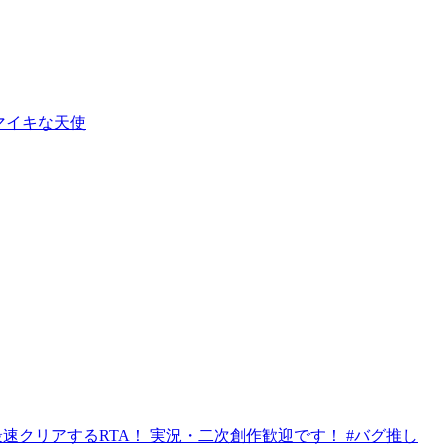
して、ナマイキな天使
クリアするRTA！ 実況・二次創作歓迎です！ #バグ推し