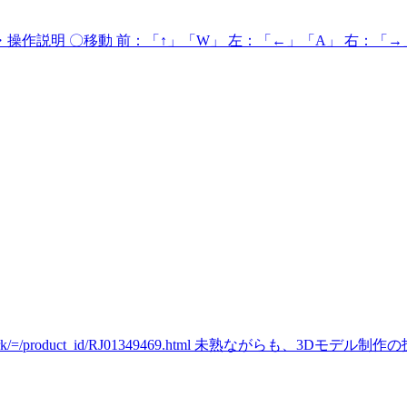
操作説明 〇移動 前：「↑」「W」 左：「←」「A」 右：「→
ax/work/=/product_id/RJ01349469.html 未熟ながらも、3Dモデ