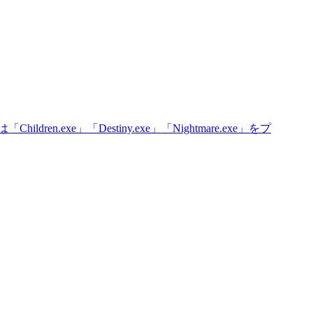
e」「Destiny.exe」「Nightmare.exe」をプ