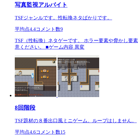
写真監視アルバイト
TSFジャンルです。性転換ネタばかりです。
平均点
4.4
コメント数
9
TSF（性転換）ネタゲーです。 ホラー要素や脅かし要
意ください。 ■ゲーム内容 異変
8回階段
TSF題材の８番出口風ミニゲーム。ループはしません。
平均点
4.6
コメント数
15