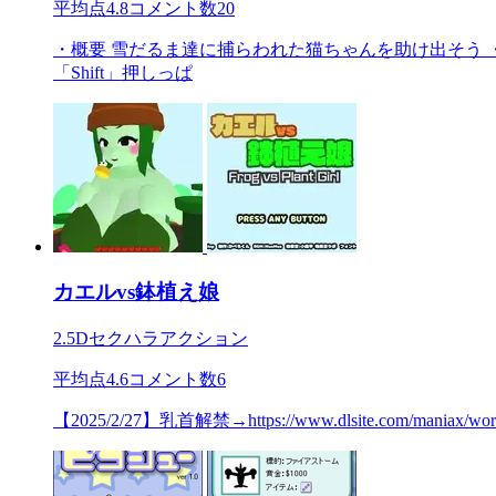
平均点
4.8
コメント数
20
・概要 雪だるま達に捕らわれた猫ちゃんを助け出そう ・
「Shift」押しっぱ
カエルvs鉢植え娘
2.5Dセクハラアクション
平均点
4.6
コメント数
6
【2025/2/27】乳首解禁→https://www.dlsite.com/mani