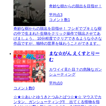
奇妙な樹からの脱出を目指せ！
平均点
3
コメント数
1
奇妙な樹からの脱出を目指せ！ フシギでブキミな樹
の中で生まれた生物をクリック操作で脱出させてあ
げましょう。 10分程度でクリアできるような小さな
作品ですが、独特の世界を味わうことができます。
まな☆がん えくすとりー
む
カワイイ見た目？の危険なガン
シューティング
平均点
0
コメント数
0
☆★☆あいとゆうきとつみとばつ☆★☆ マウスでカ
ンタン、ガンシューティング!! 出てくる怪物を指