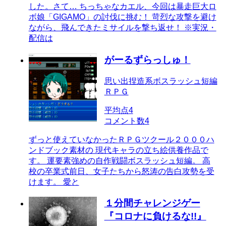
した。さて… ちっちゃなカエル、今回は暴走巨大ロ
ボ娘「GIGAMO」の討伐に挑む！ 苛烈な攻撃を避け
ながら、飛んできたミサイルを撃ち返せ！ ※実況・
配信は
がーるずらっしゅ！
思い出捏造系ボスラッシュ短編
ＲＰＧ
平均点
4
コメント数
4
ずっと使えていなかったＲＰＧツクール２０００ハ
ンドブック素材の 現代キャラの立ち絵供養作品で
す。 運要素強めの自作戦闘ボスラッシュ短編。 高
校の卒業式前日、女子たちから怒涛の告白攻勢を受
けます。 愛と
１分間チャレンジゲー
『コロナに負けるな!!』