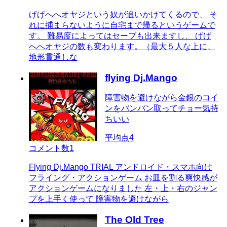
げげへへオヤジという奴が追いかけてくるので、 そ
れに捕まらないように自宅まで帰るというゲームで
す。 難易度によってはセーブも出来ますし、 げげ
へへオヤジの数も変わります。（最大５人な上に、
地形貫通しな
flying Dj.Mango
障害物を避けながら金銀のコイ
ンをバンバン取ってチョー気持
ちいい
平均点
4
コメント数
1
Flying Dj.Mango TRIAL アンドロイド・スマホ向け
フライング・アクションゲーム お皿を割る爽快感が
アクションゲームになりました 左・上・右のジャン
プを上手く使って 障害物を避けながら
The Old Tree