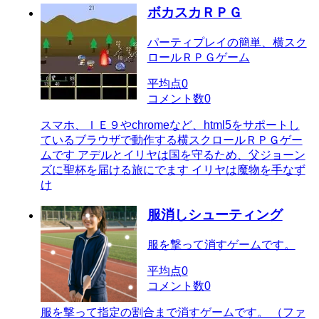
ボカスカＲＰＧ
パーティプレイの簡単、横スク
ロールＲＰＧゲーム
平均点
0
コメント数
0
スマホ、ＩＥ９やchromeなど、html5をサポートし
ているブラウザで動作する横スクロールＲＰＧゲー
ムです アデルとイリヤは国を守るため、父ジョーン
ズに聖杯を届ける旅にでます イリヤは魔物を手なず
け
服消しシューティング
服を撃って消すゲームです。
平均点
0
コメント数
0
服を撃って指定の割合まで消すゲームです。 （ファ