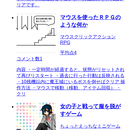
リアです。
マウスを使ったＲＰＧの
ような何か
マウスクリックアクション
RPG
平均点
4
コメント数
1
内容 ・一定時間が経過すると、状態がリセットされ
て再びリスタート ・過去に行った行動は反映される
・10残機以内に魔王城にいるボスを倒せばクリア 操
作方法 ・マウスで移動（移動、アイテム回収） ・
クリ
女の子と戦って服を脱が
すゲーム
ちょっとえっちなミニゲーム