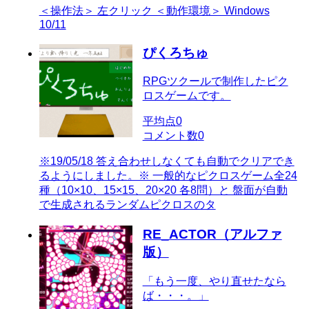
＜操作法＞ 左クリック ＜動作環境＞ Windows
10/11
ぴくろちゅ
RPGツクールで制作したピク
ロスゲームです。
平均点
0
コメント数
0
※19/05/18 答え合わせしなくても自動でクリアでき
るようにしました。※ 一般的なピクロスゲーム全24
種（10×10、15×15、20×20 各8問）と 盤面が自動
で生成されるランダムピクロスのタ
RE_ACTOR（アルファ
版）
「もう一度、やり直せたなら
ば・・・。」