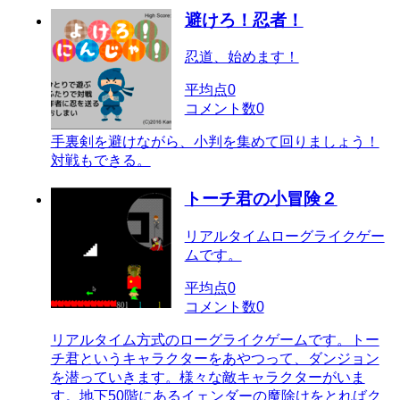
避けろ！忍者！
忍道、始めます！
平均点
0
コメント数
0
手裏剣を避けながら、小判を集めて回りましょう！
対戦もできる。
トーチ君の小冒険２
リアルタイムローグライクゲー
ムです。
平均点
0
コメント数
0
リアルタイム方式のローグライクゲームです。トー
チ君というキャラクターをあやつって、ダンジョン
を潜っていきます。様々な敵キャラクターがいま
す。地下50階にあるイェンダーの魔除けをとればク