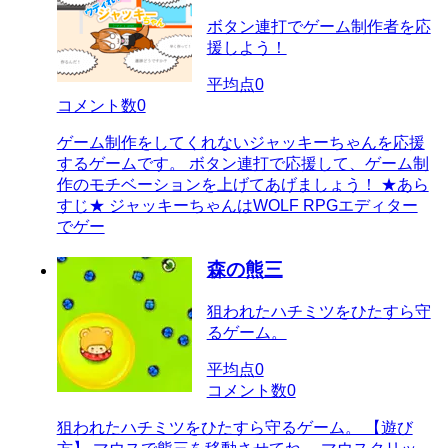
ボタン連打でゲーム制作者を応
援しよう！
平均点
0
コメント数
0
ゲーム制作をしてくれないジャッキーちゃんを応援
するゲームです。 ボタン連打で応援して、ゲーム制
作のモチベーションを上げてあげましょう！ ★あら
すじ★ ジャッキーちゃんはWOLF RPGエディター
でゲー
森の熊三
狙われたハチミツをひたすら守
るゲーム。
平均点
0
コメント数
0
狙われたハチミツをひたすら守るゲーム。 【遊び