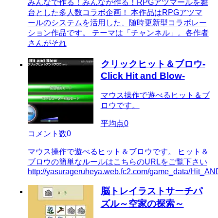
みんなで作る！みんなが作る！RPGアツマールを舞
台とした多人数コラボ企画！ 本作品はRPGアツマ
ールのシステムを活用した、随時更新型コラボレー
ション作品です。 テーマは「チャンネル」。各作者
さんがそれ
クリックヒット＆ブロウ-
Click Hit and Blow-
マウス操作で遊べるヒット＆ブ
ロウです。
平均点
0
コメント数
0
マウス操作で遊べるヒット＆ブロウです。 ヒット＆
ブロウの簡単なルールはこちらのURLをご覧下さい
http://yasurageruheya.web.fc2.com/game_data/Hit_AN
脳トレイラストサーチパ
ズル～空家の探索～