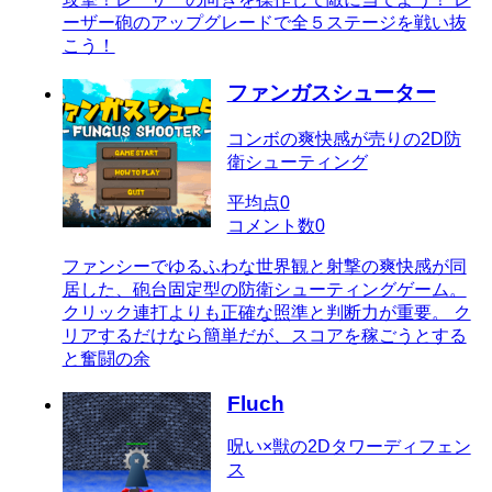
ーザー砲のアップグレードで全５ステージを戦い抜
こう！
ファンガスシューター
コンボの爽快感が売りの2D防
衛シューティング
平均点
0
コメント数
0
ファンシーでゆるふわな世界観と射撃の爽快感が同
居した、砲台固定型の防衛シューティングゲーム。
クリック連打よりも正確な照準と判断力が重要。 ク
リアするだけなら簡単だが、スコアを稼ごうとする
と奮闘の余
Fluch
呪い×獣の2Dタワーディフェン
ス