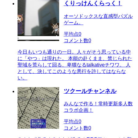
くりっけんくらっく！
オーソドックスな直感型パズル
ゲーム。
平均点
0
コメント数
0
今日もいつも通りの一日。人々がそう思っている中
に「やつ」は現れた。 本能の赴くまま、禁じられた
聖域を荒らして回る、卑猥なるtalkativeチワワ。 人
として、決してこのような悪行を許してはならな
い。
ツクールチャンネル
みんなで作る！常時更新多人数
コラボ企画！
平均点
0
コメント数
0