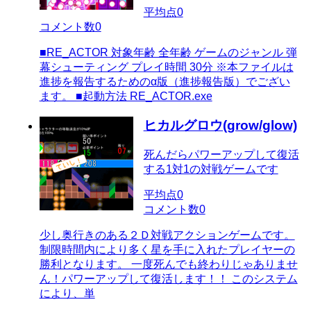
平均点
0
コメント数
0
■RE_ACTOR 対象年齢 全年齢 ゲームのジャンル 弾
幕シューティング プレイ時間 30分 ※本ファイルは
進捗を報告するためのα版（進捗報告版）でござい
ます。 ■起動方法 RE_ACTOR.exe
ヒカルグロウ(grow/glow)
死んだらパワーアップして復活
する1対1の対戦ゲームです
平均点
0
コメント数
0
少し奥行きのある２Ｄ対戦アクションゲームです。
制限時間内により多く星を手に入れたプレイヤーの
勝利となります。 一度死んでも終わりじゃありませ
ん！パワーアップして復活します！！ このシステム
により、単