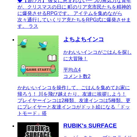
◆【遊び方】 彼女に恵まれない一つの無気力な青年
が、クリスマスの日に 町のリア充市民たちを精神的
に爆発させるRPGです。 アイテムを集めながら
次々通行していくリア充たちをRPG式に爆発させま
す。 ラス
よちよちインコ
かわいいインコがごはんを探し
に大冒険！
平均点
4
コメント数
2
かわいいインコを操作して、ごはんを集めてお家に
帰ろう！ 川を飛び越えたり、友達に挨拶しよう！
プレイヤーインコは2種類、友達インコは5種類。更
にプレイヤーと友達インコがドット絵になる「ドッ
トモード」搭
RUBIK's SURFACE