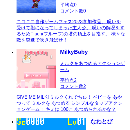
平均点
0
コメント数
0
ニコニコ自作ゲームフェス2023参加作品。 呪いを
受けて獣になってしまった主人公。 呪いの解呪をす
るためFluch(フルーフ)の塔の頂上を目指す。 様々な
敵を突進で吹き飛ばせ！
MilkyBaby
ミルクをあつめるアクションゲ
ーム
平均点
2
コメント数
2
GIVE ME MILK! ミルクくれでちゅ！ ベビーを あや
つって ミルクを あつめる シンプルなタップアクシ
ョンゲーム！ キミは 100こ あつめられるかな？
なわとび