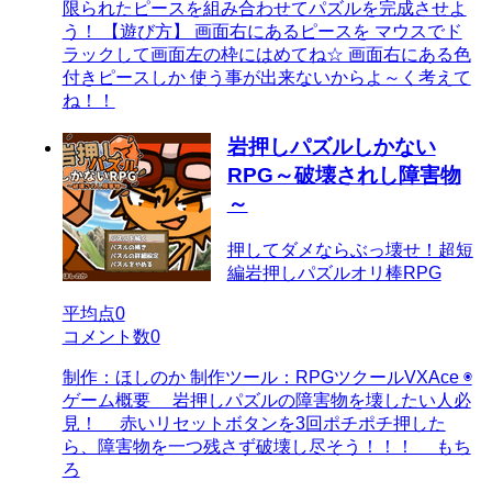
限られたピースを組み合わせてパズルを完成させよ
う！ 【遊び方】 画面右にあるピースを マウスでド
ラックして画面左の枠にはめてね☆ 画面右にある色
付きピースしか 使う事が出来ないからよ～く考えて
ね！！
岩押しパズルしかない
RPG～破壊されし障害物
～
押してダメならぶっ壊せ！超短
編岩押しパズルオリ棒RPG
平均点
0
コメント数
0
制作：ほしのか 制作ツール：RPGツクールVXAce ◉
ゲーム概要 岩押しパズルの障害物を壊したい人必
見！ 赤いリセットボタンを3回ポチポチ押した
ら、障害物を一つ残さず破壊し尽そう！！！ もち
ろ