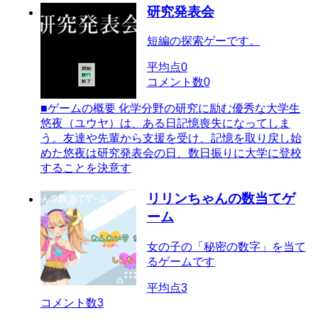
研究発表会
短編の探索ゲーです。
平均点
0
コメント数
0
■ゲームの概要 化学分野の研究に励む優秀な大学生
悠夜（ユウヤ）は、ある日記憶喪失になってしま
う。友達や先輩から支援を受け、記憶を取り戻し始
めた悠夜は研究発表会の日、数日振りに大学に登校
することを決意す
リリンちゃんの数当てゲ
ーム
女の子の「秘密の数字」を当て
るゲームです
平均点
3
コメント数
3