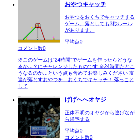
おやつキャッチ
おやつをおくちでキャッチする
ゲーム。落としても3秒ルール
があります。
平均点
0
コメント数
0
※このゲームは"24時間"でゲームを作ったらどうな
るか…？にチャレンジしたものです ※24時間だとこ
うなるのか…という点も含めてお楽しみください 友
達が落とすおやつを、おくちでキャッチ！ 落っこと
して
げげへへオヤジ
正体不明のオヤジから逃げなが
ら帰宅する
平均点
0
コメント数
0