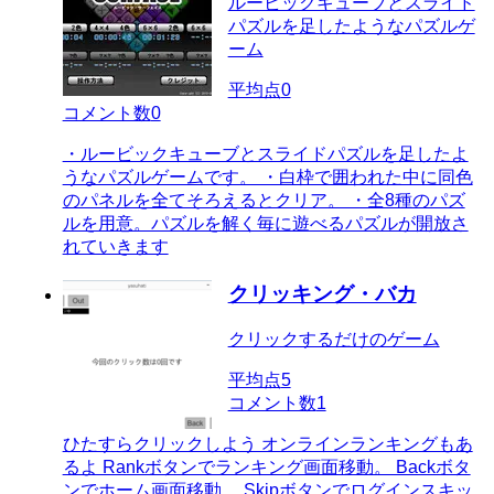
ルービックキューブとスライド
パズルを足したようなパズルゲ
ーム
平均点
0
コメント数
0
・ルービックキューブとスライドパズルを足したよ
うなパズルゲームです。 ・白枠で囲われた中に同色
のパネルを全てそろえるとクリア。 ・全8種のパズ
ルを用意。パズルを解く毎に遊べるパズルが開放さ
れていきます
クリッキング・バカ
クリックするだけのゲーム
平均点
5
コメント数
1
ひたすらクリックしよう オンラインランキングもあ
るよ Rankボタンでランキング画面移動。 Backボタ
ンでホーム画面移動。 Skipボタンでログインスキッ