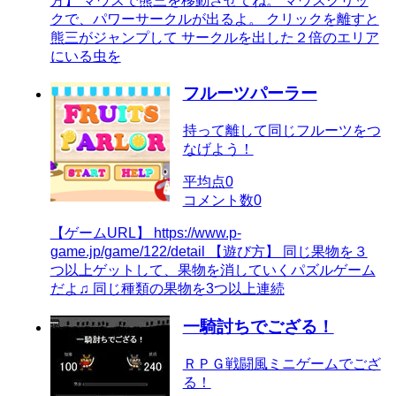
方】 マウスで熊三を移動させてね。 マウスクリッ
クで、パワーサークルが出るよ。 クリックを離すと
熊三がジャンプして サークルを出した２倍のエリア
にいる虫を
フルーツパーラー
持って離して同じフルーツをつ
なげよう！
平均点
0
コメント数
0
【ゲームURL】 https://www.p-
game.jp/game/122/detail 【遊び方】 同じ果物を３
つ以上ゲットして、果物を消していくパズルゲーム
だよ♫ 同じ種類の果物を3つ以上連続
一騎討ちでござる！
ＲＰＧ戦闘風ミニゲームでござ
る！