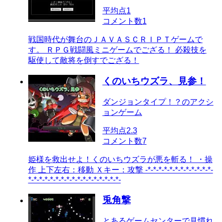
平均点
1
コメント数
1
戦国時代が舞台のＪＡＶＡＳＣＲＩＰＴゲームで
す。 ＲＰＧ戦闘風ミニゲームでござる！ 必殺技を
駆使して敵将を倒すでござる！
くのいちウズラ、見参！
ダンジョンタイプ！？のアクシ
ョンゲーム
平均点
2.3
コメント数
7
姫様を救出せよ！くのいちウズラが悪を斬る！ ・操
作 上下左右：移動 Ｘキー：攻撃 -*-*-*-*-*-*-*-*-*-*-*-*-
*-*-*-*-*-*-*-*-*-*-*-*-*-*-*-*-*-
兎角撃
とあるゲームセンターで見慣れ