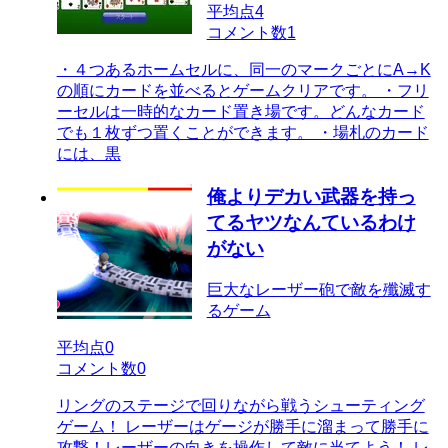
平均点
4
コメント数
1
・４つあるホームセルに、同一のマークごとにA→K
の順にカードを並べるとゲームクリアです。 ・フリ
ーセルは一時的なカード置き場です。どんなカード
でも１枚ずつ置くことができます。 ・場札のカード
には、黒
俺よりデカい武器を持っ
てるヤツなんているわけ
がない
巨大なレーザー砲で敵を殲滅す
るゲーム
平均点
0
コメント数
0
リングのステージで回りながら戦うシューティング
ゲーム！ レーザーはゲージが勝手に溜まって勝手に
攻撃！レーザーの向きを操作して敵に当てよう！ レ