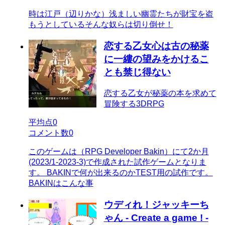
時は江戸（辺りかな）浅ましい幽霊たちが財宝を盗
もうとしているそんな奴らは切り倒せ！
恋する乙女心は古の秘薬
に一縷の望みをかけるこ
とも禁じ得ない
恋する乙女が秘薬の本を求めて
冒険する3DRPG
平均点
0
コメント数
0
このゲームは（RPG Developer Bakin）にて2か月
(2023/1-2023-3)で作成された試作ゲームとなりま
す。 BAKINで何が出来るのかTEST用の試作です。
BAKINはこんな事
ウディれ！ジャッキーち
ゃん - Create a game ! -