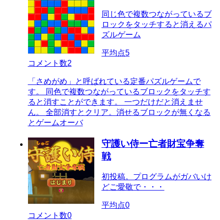
同じ色で複数つながっているブ
ロックをタッチすると消えるパ
ズルゲーム
平均点
5
コメント数
2
「さめがめ」と呼ばれている定番パズルゲームで
す。 同色で複数つながっているブロックをタッチす
ると消すことができます。 一つだけだと消えませ
ん。 全部消すとクリア。消せるブロックが無くなる
とゲームオーバ
守護い侍ー亡者財宝争奪
戦
初投稿。プログラムがガバいけ
どご愛敬で・・・
平均点
0
コメント数
0