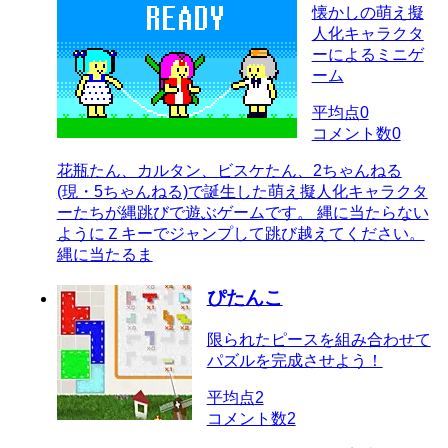
懐かしの萌え擬
人化キャラクタ
ーによるミニゲ
ーム
平均点
0
コメント数
0
花瓶たん、カルタン、ビスケたん、2ちゃんねる
(現・5ちゃんねる)で誕生した萌え擬人化キャラクタ
ーたちが縄跳びで遊ぶゲームです。 縄に当たらない
ようにＺキーでジャンプして跳び越えてください。
縄に当たるま
ぴたんこ
限られたピースを組み合わせて
パズルを完成させよう！
平均点
2
コメント数
2