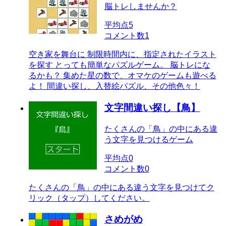
脳トレしませんか？
平均点
5
コメント数
1
空き家を舞台に 制限時間内に、指定されたイラスト
を探す とっても簡単なパズルゲーム。 脳トレにな
るかも？ 集めた星の数で、オマケのゲームも遊べる
よ！ 間違い探し、入替絵パズル、その他色々！
文字間違い探し【鳥】
たくさんの「鳥」の中にある違
う文字を見つけるゲーム
平均点
0
コメント数
0
たくさんの「鳥」の中にある違う文字を見つけてク
リック（タップ）してください。
さめがめ