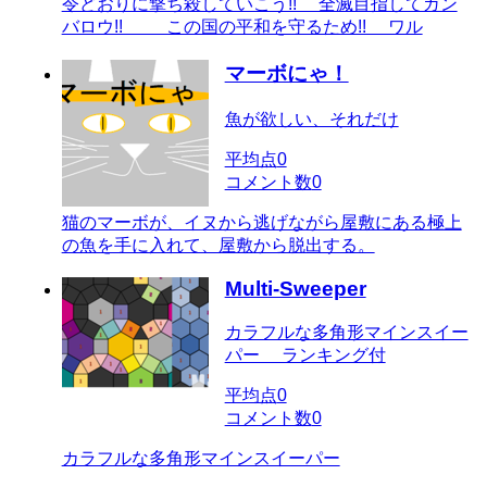
令どおりに撃ち殺していこう!! 全滅目指してガン
バロウ!! この国の平和を守るため!! ワル
マーボにゃ！
魚が欲しい、それだけ
平均点
0
コメント数
0
猫のマーボが、イヌから逃げながら屋敷にある極上
の魚を手に入れて、屋敷から脱出する。
Multi-Sweeper
カラフルな多角形マインスイー
パー ランキング付
平均点
0
コメント数
0
カラフルな多角形マインスイーパー