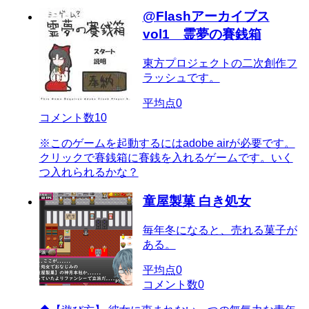
@Flashアーカイブス
vol1 霊夢の賽銭箱
東方プロジェクトの二次創作フ
ラッシュです。
平均点
0
コメント数
10
※このゲームを起動するにはadobe airが必要です。
クリックで賽銭箱に賽銭を入れるゲームです。いく
つ入れられるかな？
童屋製菓 白き処女
毎年冬になると、売れる菓子が
ある。
平均点
0
コメント数
0