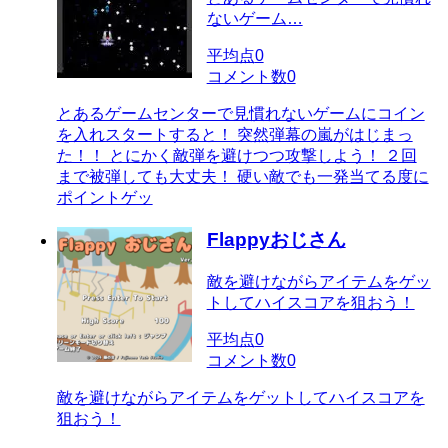
ないゲーム…
平均点
0
コメント数
0
とあるゲームセンターで見慣れないゲームにコイン
を入れスタートすると！ 突然弾幕の嵐がはじまっ
た！！ とにかく敵弾を避けつつ攻撃しよう！ ２回
まで被弾しても大丈夫！ 硬い敵でも一発当てる度に
ポイントゲッ
Flappyおじさん
敵を避けながらアイテムをゲッ
トしてハイスコアを狙おう！
平均点
0
コメント数
0
敵を避けながらアイテムをゲットしてハイスコアを
狙おう！