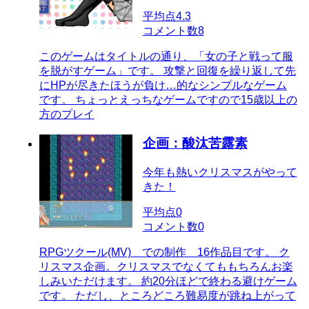
平均点
4.3
コメント数
8
このゲームはタイトルの通り、「女の子と戦って服
を脱がすゲーム」です。 攻撃と回復を繰り返して先
にHPが尽きたほうが負け…的なシンプルなゲーム
です。 ちょっとえっちなゲームですので15歳以上の
方のプレイ
企画：酸汰苦露素
今年も熱いクリスマスがやって
きた！
平均点
0
コメント数
0
RPGツクール(MV) での制作 16作品目です。 ク
リスマス企画。クリスマスでなくてももちろんお楽
しみいただけます。 約20分ほどで終わる避けゲーム
です。 ただし、ところどころ難易度が跳ね上がって