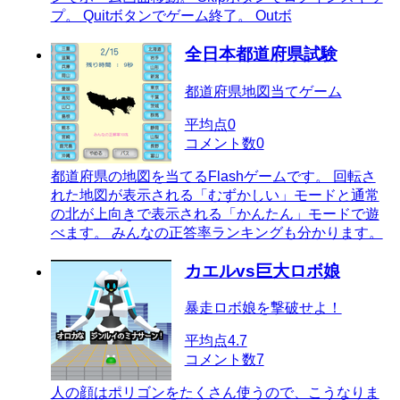
プ。 Quitボタンでゲーム終了。 Outボ
全日本都道府県試験
都道府県地図当てゲーム
平均点
0
コメント数
0
都道府県の地図を当てるFlashゲームです。 回転さ
れた地図が表示される「むずかしい」モードと通常
の北が上向きで表示される「かんたん」モードで遊
べます。 みんなの正答率ランキングも分かります。
カエルvs巨大ロボ娘
暴走ロボ娘を撃破せよ！
平均点
4.7
コメント数
7
人の顔はポリゴンをたくさん使うので、こうなりま