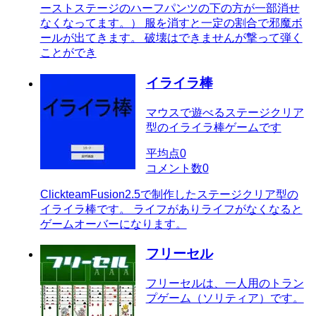
ーストステージのハーフパンツの下の方が一部消せ
なくなってます。） 服を消すと一定の割合で邪魔ボ
ールが出てきます。 破壊はできませんが撃って弾く
ことができ
イライラ棒
マウスで遊べるステージクリア
型のイライラ棒ゲームです
平均点
0
コメント数
0
ClickteamFusion2.5で制作したステージクリア型の
イライラ棒です。 ライフがありライフがなくなると
ゲームオーバーになります。
フリーセル
フリーセルは、一人用のトラン
プゲーム（ソリティア）です。