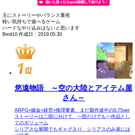
主にストーリーやバランス重視
軽い気持ちで遊べるゲーム
ハードなやり込みはないと思います
Best10 作成日：2019.05.30
悠遠物語 ～空の大陸とアイテム屋
さん～
ARPG+錬金+経営+推理要素、まだ製作途中の0.75ver
ストーリーは二部に分けて、一部だけでも一作品とし
てのボリューム
シリアスな展開でもギャグ入り、シリアスのみ派には