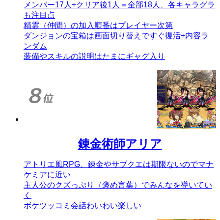
メンバー17人+クリア後1人＝全部18人、各キャラグラ
も注目点
精霊（仲間）の加入順番はプレイヤー次第
ダンジョンの宝箱は画面切り替えですぐ復活+内容ラ
ンダム
装備やスキルの説明はたまにギャグ入り
錬金術師アリア
アトリエ風RPG、錬金やサブクエは期限ないのでマナ
ケミアに近い
主人公のクズっぷり（褒め言葉）でみんなを導いてい
く
ボケツッコミ会話わいわい楽しい