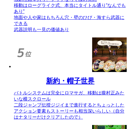
移動はローグライク式、本当にタイトル通り”なんでも
あり”
地面や人や家はもちろん穴・壁のひび・海すら武器に
できる
武器説明も一見の価値あり
新約・帽子世界
バトルシステムは完全にロマサガ、移動は朧村正みた
いな横スクロール
二段ジャンプ伝授ジジイまで進行するとちょっとした
アクション要素もストーリーも相当深いらしい（自分
はナタリーだけクリアしたので）