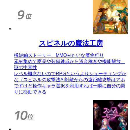
スピネルの魔法工房
極短編ストーリー、MMOみたいな魔物狩り
素材集めて商品や装備錬成から資金稼ぎや機能解放、
謎の中毒性
レベル概念ないのでRPGというよりシューティングか
な（スピネルの攻撃法AI対敵からの遠距離攻撃はアホ
ですけど操作キャラ選択を利用すれば一瞬に自分の周
りに移動できる