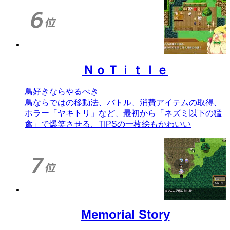
ＮｏＴｉｔｌｅ
鳥好きならやるべき
鳥ならではの移動法、バトル、消費アイテムの取得、
ホラー「ヤキトリ」など、最初から「ネズミ以下の猛
禽」で爆笑させる、TIPSの一枚絵もかわいい
Memorial Story