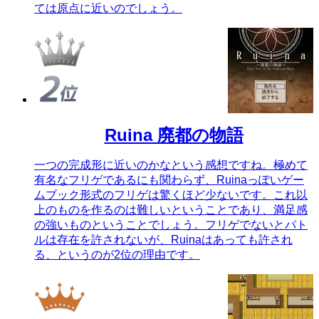
ては原点に近いのでしょう。
Ruina 廃都の物語
一つの完成形に近いのかなという感想ですね。極めて
有名なフリゲであるにも関わらず、Ruinaっぽいゲー
ムブック形式のフリゲは驚くほど少ないです。これ以
上のものを作るのは難しいということであり、満足感
の強いものということでしょう。フリゲでないとパト
ルは存在を許されないが、Ruinaはあっても許され
る、というのが2位の理由です。