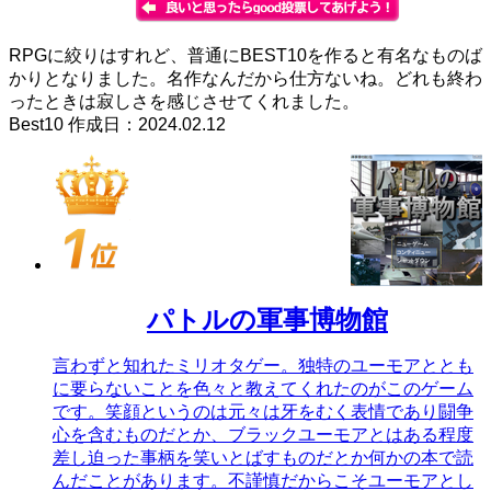
RPGに絞りはすれど、普通にBEST10を作ると有名なものば
かりとなりました。名作なんだから仕方ないね。どれも終わ
ったときは寂しさを感じさせてくれました。
Best10 作成日：2024.02.12
パトルの軍事博物館
言わずと知れたミリオタゲー。独特のユーモアととも
に要らないことを色々と教えてくれたのがこのゲーム
です。笑顔というのは元々は牙をむく表情であり闘争
心を含むものだとか、ブラックユーモアとはある程度
差し迫った事柄を笑いとばすものだとか何かの本で読
んだことがあります。不謹慎だからこそユーモアとし