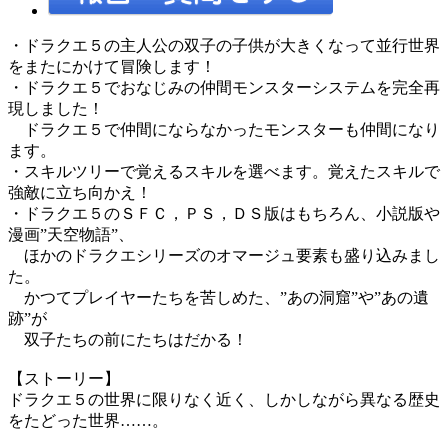
・ドラクエ５の主人公の双子の子供が大きくなって並行世界
をまたにかけて冒険します！
・ドラクエ５でおなじみの仲間モンスターシステムを完全再
現しました！
ドラクエ５で仲間にならなかったモンスターも仲間になり
ます。
・スキルツリーで覚えるスキルを選べます。覚えたスキルで
強敵に立ち向かえ！
・ドラクエ５のＳＦＣ，ＰＳ，ＤＳ版はもちろん、小説版や
漫画”天空物語”、
ほかのドラクエシリーズのオマージュ要素も盛り込みまし
た。
かつてプレイヤーたちを苦しめた、”あの洞窟”や”あの遺
跡”が
双子たちの前にたちはだかる！
【ストーリー】
ドラクエ５の世界に限りなく近く、しかしながら異なる歴史
をたどった世界……。