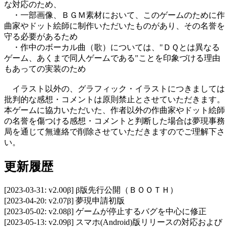
な対応のため、
・一部画像、ＢＧＭ素材において、このゲームのために作
曲家やドット絵師に制作いただいたものがあり、その名誉を
守る必要があるため
・作中のボーカル曲（歌）については、"ＤＱとは異なる
ゲーム、あくまで同人ゲームである"ことを印象づける理由
もあっての実装のため
イラスト以外の、グラフィック・イラストにつきましては
批判的な感想・コメントは原則禁止とさせていただきます。
本ゲームに協力いただいた、作者以外の作曲家やドット絵師
の名誉を傷つける感想・コメントと判断した場合は夢現事務
局を通じて無連絡で削除させていただきますのでご理解下さ
い。
更新履歴
[2023-03-31: v2.00β] β版先行公開（ＢＯＯＴＨ）
[2023-04-20: v2.07β] 夢現申請初版
[2023-05-02: v2.08β] ゲームが停止するバグを中心に修正
[2023-05-13: v2.09β] スマホ(Android)版リリースの対応および