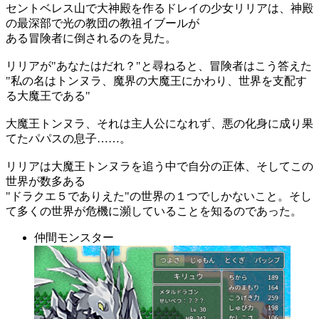
セントベレス山で大神殿を作るドレイの少女リリアは、神殿
の最深部で光の教団の教祖イブールが
ある冒険者に倒されるのを見た。
リリアが"あなたはだれ？"と尋ねると、冒険者はこう答えた
"私の名はトンヌラ、魔界の大魔王にかわり、世界を支配す
る大魔王である"
大魔王トンヌラ、それは主人公になれず、悪の化身に成り果
てたパパスの息子……。
リリアは大魔王トンヌラを追う中で自分の正体、そしてこの
世界が数多ある
"ドラクエ５でありえた"の世界の１つでしかないこと。そし
て多くの世界が危機に瀕していることを知るのであった。
仲間モンスター