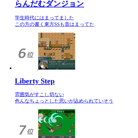
らんだむダンジョン
学生時代にはまってました
この方の書く東方SSも昔はまってた
Liberty Step
雰囲気がすこし切ない
色んなちょっとした思いが込められていそう