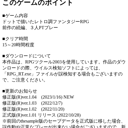
このゲームのポイント
■ゲーム内容
ドットで描いたレトロ調ファンタジーRPG
前作の続編、３人PTプレー
■クリア時間
15～20時間程度
■ダウンロードについて
本作品は、RPGツクール2003を使用しています。作品のダウ
ンロードの際、ウイルス検知ソフトによっては、
「RPG_RT.exe」ファイルが誤検知する場合もございますの
で、ご注意ください。
■更新のお知らせ
修正版(R)ver.1.04 (2023/1/16) NEW
修正版(R)ver.1.03 (2022/12/7)
修正版(R)ver.1.02 (2022/11/20)
正式版(R)ver.1.01 リリース (2022/10/28)
※前回のthesample版のセーブデータを正式版に移した場合、
誤作動や正常なプレーが出来ない場合がございますので、新