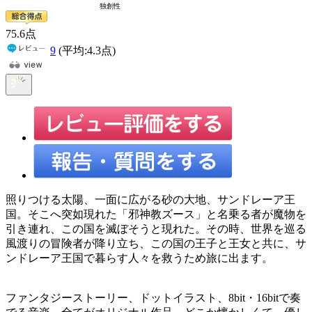
75
.6
点
9
(平均:
4.3
点)
照りつける太陽、一面に広がる砂の大地、サンドレーア王
国。そこへ突如現れた「邪神教ズース」と名乗る者が魔物を
引き連れ、この国を滅ぼそうと現れた。その時、世界を巡る
風渡りの冒険者が降り立ち、この国の王子と王女と共に、サ
ンドレーア王国で暮らす人々を救うため旅に出ます。
ファンタジーストーリー、ドットイラスト、8bit・16bitで奏