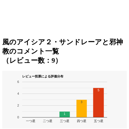
風のアイシア２・サンドレーアと邪神
教のコメント一覧
（レビュー数：9）
レビュー投票による評価分布
6
5
4
3
2
1
0
一つ星
二つ星
三つ星
四つ星
五つ星