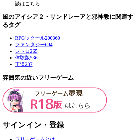
談はこちら
風のアイシア２・サンドレーアと邪神教に関連す
るタグ
RPGツクール2003
60
ファンタジー
694
レトロ
265
体験版
536
王道
237
雰囲気の近いフリーゲーム
サインイン・登録
フリーゲームとは