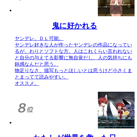
鬼に好かれる
ヤンデレ。ＤＬ可能。
ヤンデレ好きな人が作ったヤンデレの作品になってい
るが、わりとソフトな方。人はこれくらい言われない
と自分の与えてる影響に無自覚だし、人の気持ちにも
鈍感なんだと思う。
物足りなさ、描写もっとほしいとは思うけど小さくま
とまってて読みやすい。
オススメ。