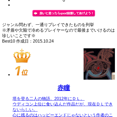
0
ジャンル問わず、一通りプレイできたものを列挙
※矛盾や欠陥で冷めるプレイヤーなので最後までいけるのは
珍しいことです※
Best10 作成日：2015.10.24
赤瞳
塔を登る二人の物語。2012年にＤＬ。
ウディコン上位に食い込んだ作品だが、現在ＤＬでき
ないらしい。
心に残るのはハッピーエンドじゃないという作者のこ