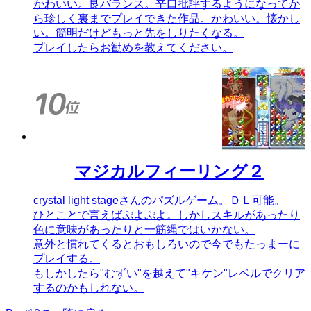
かわいい。良バランス。辛口批評するようになってか
ら珍しく裏までプレイできた作品。かわいい。懐かし
い。簡明だけどもっと先をしりたくなる。
プレイしたらお勧めを教えてください。
マジカルフィーリング２
crystal light stageさんのパズルゲーム。ＤＬ可能。
ひとことで言えばぷよぷよ。しかしスキルがあったり
色に意味があったりと一筋縄ではいかない。
意外と慣れてくるとおもしろいので今でもたっまーに
プレイする。
もしかしたら"むずい"を越えて"キケン"レベルでクリア
するのかもしれない。