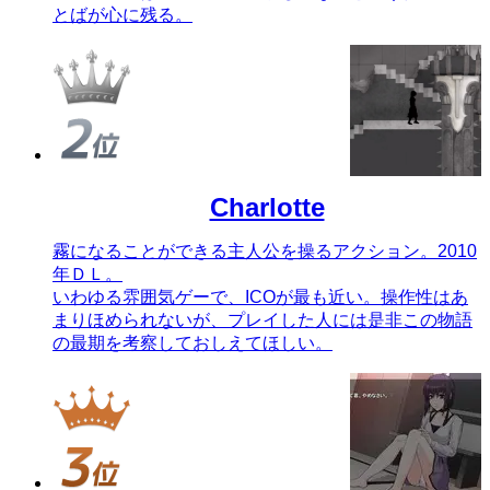
とばが心に残る。
Charlotte
霧になることができる主人公を操るアクション。2010
年ＤＬ。
いわゆる雰囲気ゲーで、ICOが最も近い。操作性はあ
まりほめられないが、プレイした人には是非この物語
の最期を考察しておしえてほしい。