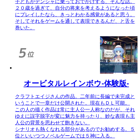
子どもがデンシャに乗っておでかけする、そんな話。
２０歳を過ぎて、自分の将来を考えるようになった頃
にプレイしたなら、きっとわかる感覚があると思う。
そしてそれをゲームを通して表現できるんだ、と舌を
巻いた。
オービタルレインボウ-体験版-
クラフトエイジさんの作品。二年前に長編で未完成と
いうことで一章だけ公開された。現在もＤＬ可能。
この人の描く作品は常に主人公一人称なのだが、それ
ゆえに誤字脱字が変に魅力を持ったり、妙な表現も主
人公の背景を思わせて飽きない。
シナリオも熱くなれる部分があるのでお勧めする。５
位といいつつノベルゲームでは５神に入る。