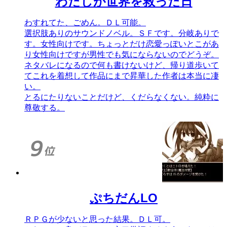
わたしが世界を救った日
わすれてた、ごめん。ＤＬ可能。
選択肢ありのサウンドノベル。ＳＦです。分岐ありで
す。女性向けです。ちょっとだけ恋愛っぽいとこがあ
り女性向けですが男性でも気にならないのでどうぞ。
ネタバレになるので何も書けないけど、帰り道歩いて
てこれを着想して作品にまで昇華した作者は本当に凄
い。
とるにたりないことだけど、くだらなくない。純粋に
尊敬する。
ぷちだんLO
ＲＰＧが少ないと思った結果。ＤＬ可。