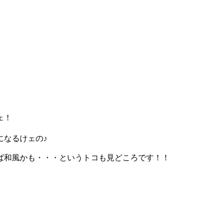
ェ！
になるけェの♪
ば和風かも・・・というトコも見どころです！！