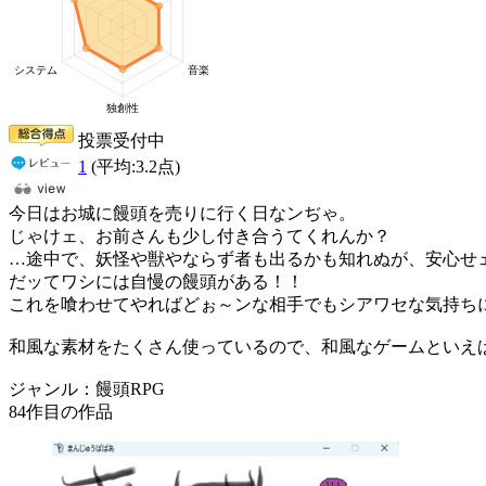
投票受付中
1
(平均:
3.2
点)
今日はお城に饅頭を売りに行く日なンぢゃ。
じゃけェ、お前さんも少し付き合うてくれんか？
…途中で、妖怪や獣やならず者も出るかも知れぬが、安心せ
だッてワシには自慢の饅頭がある！！
これを喰わせてやればどぉ～ンな相手でもシアワセな気持ち
和風な素材をたくさん使っているので、和風なゲームといえ
ジャンル：饅頭RPG
84作目の作品