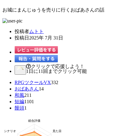
お城にまんじゅうを売りに行くおばあさんの話
投稿者
ムトト
投稿日
2025年 7月 31日
クリックで応援しよう！
1日に11回までクリック可能
RPGツクールVX
332
おばあさん
14
和風
211
短編
1101
饅頭
1