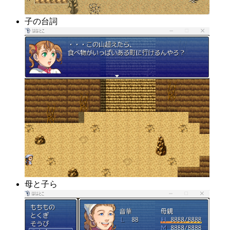
子の台詞
母と子ら