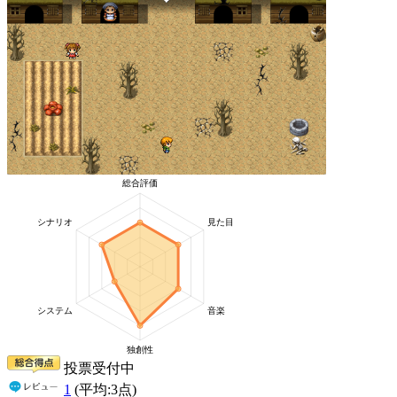
投票受付中
1
(平均:
3
点)