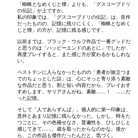
「蜘蛛となめくじと狸」よりも、「グスコーブドリ
の伝記」が上ですか。
私の印象では、「グスコーブドリの伝記」は、良作
だったものの、記憶に残りにくく、「蜘蛛となめく
じと狸」の方が、記憶に残る感じです。
以前までは、ブラック・ウルフ作品で一番グッドだ
と思うのは「ハッピーエンドのあとに」でしたが、
再度プレイすると、また感じ方が変わるかもしれな
い。
ベストテンに入らなかったものの「勇者が旅立つま
でのちょっとした話」は、心にそっと寄り添う素敵
な作品だと思う。割と短い内容だから、プレイおす
すめします。サリアさんがね、素敵……！ ……だ
った記憶。
そして「人であらずんば」。個人的に第一印象は、
意外とあまり記憶に残らなかった。しかし、時をた
つごとに、その色褪せなさ、普遍性を、ひしひしと
感じてきて……。歳を取ったからなのかな。後か
ら、この作品も傑作だったんだと、気づく。