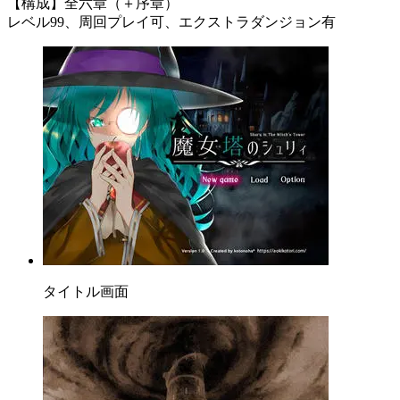
【構成】全六章（＋序章）
レベル99、周回プレイ可、エクストラダンジョン有
タイトル画面