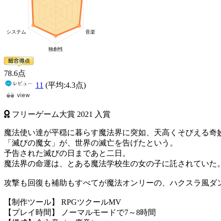
78
.6
点
11
(平均:
4.3
点)
フリーゲーム大賞
2021
入賞
魔法使い達が平穏に暮らす魔法界に突如、天高くそびえる奇
「滅びの魔女」が、世界の滅亡を告げたという。
予告された滅びの日まであと二日。
魔法界の命運は、とある魔法学校生の女の子に託されていた
攻撃も回復も補助もすべてが魔法オンリーの、ハクスラ風ダン
【制作ツール】 RPGツクールMV
【プレイ時間】 ノーマルモードで7～8時間