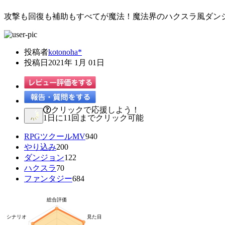
攻撃も回復も補助もすべてが魔法！魔法界のハクスラ風ダンジ
投稿者
kotonoha*
投稿日
2021年 1月 01日
クリックで応援しよう！
1日に11回までクリック可能
RPGツクールMV
940
やり込み
200
ダンジョン
122
ハクスラ
70
ファンタジー
684