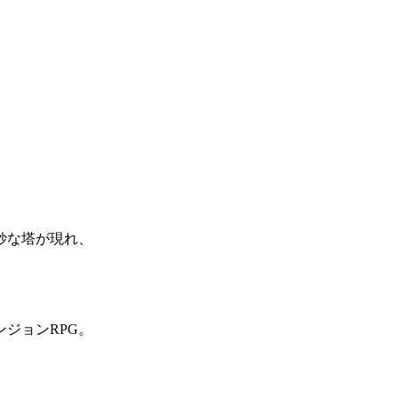
妙な塔が現れ、
。
ジョンRPG。