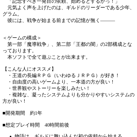
「記念すべき一発目の依頼、始めるとするかっ！」
元気よく声を上げたのは、ギルドのリーダーである少年、
グラム。
彼には、戦争が始まる前までの記憶が無く―――
＜ゲームの構成＞
第一部「魔導戦争」、第二部「王都の闇」の2部構成とな
っております。
本ソフトで全て遊ぶことが出来ます。
【こんな人にオススメ】
・王道の長編ＲＰＧ（いわゆるＪＲＰＧ）が好き！
・自由度の高いゲームより、一本道の方が良い！
・世界観やストーリーを楽しみたい！
・複雑な、凝ったシステムよりも分かりやすいシステムの
方が良い！
■開発期間 約1年
■想定プレイ時間 40時間前後
物語は、ギルドに舞い込んだ初の依頼から始まる