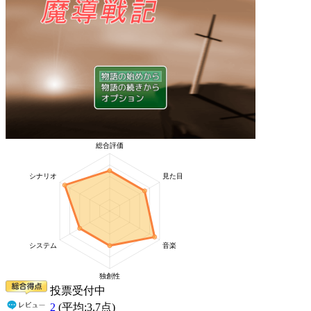
投票受付中
2
(平均:
3.7
点)