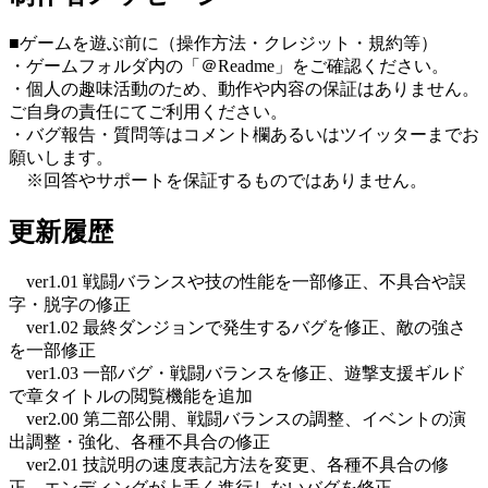
■ゲームを遊ぶ前に（操作方法・クレジット・規約等）
・ゲームフォルダ内の「＠Readme」をご確認ください。
・個人の趣味活動のため、動作や内容の保証はありません。
ご自身の責任にてご利用ください。
・バグ報告・質問等はコメント欄あるいはツイッターまでお
願いします。
※回答やサポートを保証するものではありません。
更新履歴
ver1.01 戦闘バランスや技の性能を一部修正、不具合や誤
字・脱字の修正
ver1.02 最終ダンジョンで発生するバグを修正、敵の強さ
を一部修正
ver1.03 一部バグ・戦闘バランスを修正、遊撃支援ギルド
で章タイトルの閲覧機能を追加
ver2.00 第二部公開、戦闘バランスの調整、イベントの演
出調整・強化、各種不具合の修正
ver2.01 技説明の速度表記方法を変更、各種不具合の修
正、エンディングが上手く進行しないバグを修正