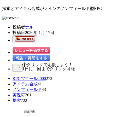
探索とアイテム合成がメインのノンフィールド型RPG
投稿者
ナル
投稿日
2026年 1月 17日
クリックで応援しよう！
1日に11回までクリック可能
RPGツクール2000
273
アイテム合成
41
ノンフィールド
43
実況可
201
探索
722