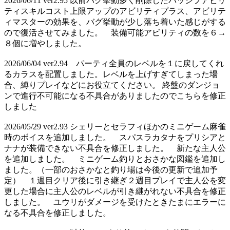
2026/06/11 ver2.95 以前バグ挙動多く削除したパッシブアビリ
ティスキルコスト上限アップのアビリティプラス、アビリテ
ィマスターの効果を、バグ挙動が少し落ち着いた感じがする
ので復活させてみました。 装備可能アビリティの数を６→
８個に増やしました。
2026/06/04 ver2.94 パーティ全員のレベルを１に戻してくれ
るカラスを配置しました。レベルを上げすぎてしまった場
合、縛りプレイなどにお役立てください。 終盤のダンジョ
ンで進行不可能になる不具合がありましたのでこちらを修正
しました
2026/05/29 ver2.93 シェリーとセラフィほかのミニゲーム麻雀
時のボイスを追加しました。 スパスラカタナをプリシアと
ナナが装備できない不具合を修正しました。 新たな主人公
を追加しました。 ミニゲーム釣りとおさかな図鑑を追加し
ました。（一部のおさかなと釣り場は今後の更新で追加予
定） １週目クリア後に引き継ぎ２週目プレイで主人公を変
更した場合に主人公のレベルが引き継がれない不具合を修正
しました。 ユウリがダメージを受けたときたまにエラーに
なる不具合を修正しました。