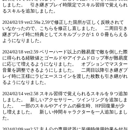
しました。 引き継ぎプレイ時限定でスキル習得で覚えられ
るスキルを追加しました。
2024/02/19 ver2.59a 2,59で修正した箇所が正しく反映されて
いなかったので、こちらを修正し直しました。 二周目引き
継ぎプレイ時に特典としてスキルブックが１００冊もらえる
ようになりました。
2024/02/18 ver2.59 ベリーハード以上の難易度で敵を倒した際
に得られる経験値とゴールドやアイテムドロップ率が難易度
に応じて増えるようになりました。 オプションでマスター
音量を調整できるようにしました。 二周目以降引き継ぎプ
レイ時に王様にラピエースコインを渡した枚数も引き継がれ
るようになりました。
2024/02/14 ver2.58 スキル習得で覚えられるスキルを９つ追加
しました。 新しいアクセサリー、ツインリングを追加しま
した。 一部のスキルやアイテムの蘇生時、HP回復量が少
し増えました。 新しい仲間キャラクターを一人追加しまし
た。
2024/02/09 ver2.57 主人公の専用武器に装備時使用効果を付与