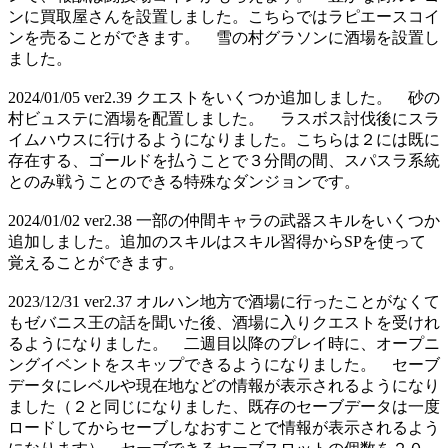
ンに買取屋さんを設置しました。こちらではラピエースコイ
ンを売ることができます。 雪の村グラソンに酒場を設置し
ました。
2024/01/05 ver2.39 クエストをいくつか追加しました。 砂の
村ビュステに酒場を配置しました。 ラスボス討伐後にスラ
イムハウスに行けるようになりました。こちらは２には既に
存在する、ゴールドを払うことで３分間の間、スパスラ系統
とのみ戦うことのできる特殊なダンジョンです。
2024/01/02 ver2.38 一部の仲間キャラの武器スキルをいくつか
追加しました。追加のスキルはスキル習得からSPを使って
覚えることができます。
2023/12/31 ver2.37 オルハン地方で酒場に行ったことがなくて
もゼバニス王の話を聞いた後、酒場に入りクエストを受けれ
るようになりました。 二週目以降のプレイ時に、オープニ
ングイベントをスキップできるようになりました。 セーブ
データにレベルや現在地などの情報が表示されるようになり
ました（２と同じになりました、既存のセーブデータは一度
ロードしてからセーブしなおすことで情報が表示されるよう