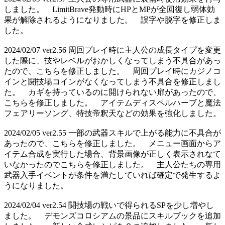
しました。 LimitBrave発動時にHPとMPが全回復し弱体効
果が解除されるようになりました。 誤字や脱字を修正しま
した。
2024/02/07 ver2.56 周回プレイ時に主人公の成長タイプを変更
した際に、技やレベルがおかしくなってしまう不具合があっ
たので、こちらを修正しました。 周回プレイ時にカジノコ
インと闘技場コインがなくなってしまう不具合を修正しまし
た。 カギを持っているのに開けられない扉があったので、
こちらを修正しました。 アイテムディスペルハーブと魔法
フェアリーソング、特技帝釈天などの効果を強化しました。
2024/02/05 ver2.55 一部の武器スキルで上がる能力に不具合が
あったので、こちらを修正しました。 メニュー画面からア
イテム合成を実行した場合、背景画像が正しく表示されなて
いなかったのでこちらを修正しました。 主人公たちの専用
武器入手イベントが条件を満たしていれば確定で発生するよ
うになりました。
2024/02/04 ver2.54 闘技場の戦いで得られるSPを少し増やし
ました。 デモンズコロシアムの景品にスキルブックを追加