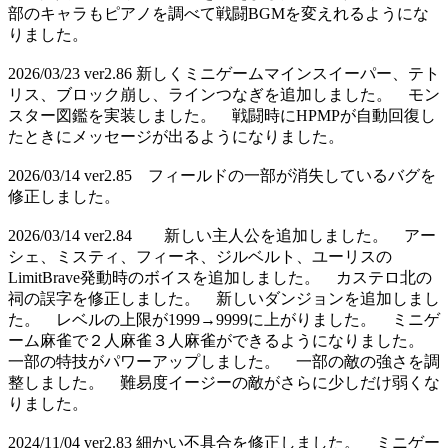
部のキャラもピアノを調べて戦闘BGMを変えれるようにな
りました。
2026/03/23 ver2.86 新しくミニゲームマインスイーパー、テト
リス、ブロック崩し、ラインつなぎを追加しました。 モン
スター図鑑を実装しました。 戦闘時にHPMPが自動回復し
たときにメッセージが出るようになりました。
2026/03/14 ver2.85 フィールドの一部が消失しているバグを
修正しました。
2026/03/14 ver2.84 新しい主人公を追加しました。 アー
シェ、ミスティ、フィーネ、ジルベルト、ユーリスの
LimitBrave発動時のボイスを追加しました。 カステロ北の
祠の誤字を修正しました。 新しいダンジョンを追加しまし
た。 レベルの上限が1999→9999に上がりました。 ミニゲ
ーム麻雀で２人麻雀３人麻雀ができるようになりました。
一部の特技がパワーアップしました。 一部の敵の強さを調
整しました。 難易度イージーの敵がさらに少しだけ弱くな
りました。
2024/11/04 ver2.83 細かい不具合を修正しました。 ミニゲー