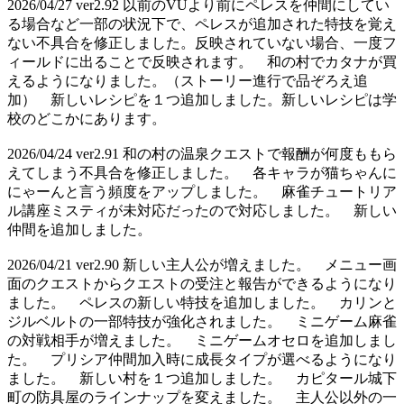
2026/04/27 ver2.92 以前のVUより前にペレスを仲間にしてい
る場合など一部の状況下で、ペレスが追加された特技を覚え
ない不具合を修正しました。反映されていない場合、一度フ
ィールドに出ることで反映されます。 和の村でカタナが買
えるようになりました。（ストーリー進行で品ぞろえ追
加） 新しいレシピを１つ追加しました。新しいレシピは学
校のどこかにあります。
2026/04/24 ver2.91 和の村の温泉クエストで報酬が何度ももら
えてしまう不具合を修正しました。 各キャラが猫ちゃんに
にゃーんと言う頻度をアップしました。 麻雀チュートリア
ル講座ミスティが未対応だったので対応しました。 新しい
仲間を追加しました。
2026/04/21 ver2.90 新しい主人公が増えました。 メニュー画
面のクエストからクエストの受注と報告ができるようになり
ました。 ペレスの新しい特技を追加しました。 カリンと
ジルベルトの一部特技が強化されました。 ミニゲーム麻雀
の対戦相手が増えました。 ミニゲームオセロを追加しまし
た。 プリシア仲間加入時に成長タイプが選べるようになり
ました。 新しい村を１つ追加しました。 カピタール城下
町の防具屋のラインナップを変えました。 主人公以外の一