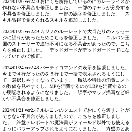
2024/01/26 ver2.50 おにくを所持しているのにカレーライスが
作れない不具合を修正しました。 一部のキャラが分身する
不具合を修正しました。 一部の誤字を修正しました。 ス
キル習得で覚えられるスキルを追加しました。
2024/01/25 ver2.49 カジノのルーレットで大当たりのメッセー
ジに誤りがあったためこちらを修正しました。 ユルバン王
国のストーリーで進行不可になる不具合があったので、こち
らを修正しました。 デッドガードがデッドガードードにな
っていたので修正。
2024/01/24 ver2.48 パーティコマンドの表示を拡張しました。
今まで４行だったのを６行まで一括で表示されるようにし
て、選択しやすくなっています。 魔法や特技の消費コスト
の数値を見やすくし、MPを消費するのかLBPを消費するの
か明記されるようになりました。 誤字やマップ描写など細
かい不具合を修正しました。
2024/01/21 ver2.47 ルレヨンのクエストでおにくを渡すことが
できない不具合がありましたので、こちらを修正しまし
た。 終盤テレポートの魔法書がフィールド以外でも使える
ようにパワーアップされるようになりました。 終盤のとあ