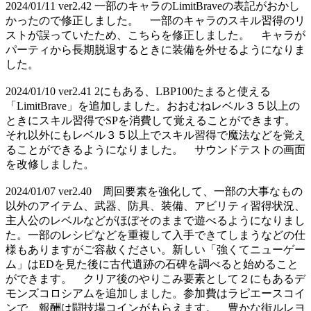
2024/01/11 ver2.42 一部のキャラのLimitBraveの表記がおかし
かったので修正しました。 一部のキャラのスキル習得のリ
ストが誤っていたため、こちらを修正しました。 キャラが
パーティから長期脱退するときに装備を外せるようになりま
した。
2024/01/10 ver2.41 2にもある、LBP100たまると使える
「LimitBrave」を追加しました。おおむねレベル３５以上の
ときにスキル習得でSPを消費して覚えることができます。
それ以外にもレベル３５以上でスキル習得で魔法などを覚え
ることができるようになりました。 サウンドテストの画面
を改修しました。
2024/01/07 ver2.40 周回要素を強化して、一部の大事なもの
以外のアイテム、武器、防具、装備、アビリティ習得状況、
主人公のレベルなどがほぼそのままで遊べるようになりまし
た。一部のレシピなどを重複して入手できてしまうなどの仕
様もありますがご容赦ください。新しい「強くてニューゲー
ム」はEDを見た後に古代遺跡の石碑を調べると始めること
ができます。 クリア後のやりこみ要素として２にもあるデ
モンズコロシアムを追加しました。参加費はラピエースコイ
ンで、報酬は闘技場コインがもらえます。 豊かな街ルレヨ