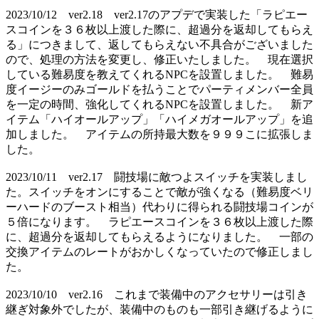
2023/10/12 ver2.18 ver2.17のアプデで実装した「ラピエー
スコインを３６枚以上渡した際に、超過分を返却してもらえ
る」につきまして、返してもらえない不具合がございました
ので、処理の方法を変更し、修正いたしました。 現在選択
している難易度を教えてくれるNPCを設置しました。 難易
度イージーのみゴールドを払うことでパーティメンバー全員
を一定の時間、強化してくれるNPCを設置しました。 新ア
イテム「ハイオールアップ」「ハイメガオールアップ」を追
加しました。 アイテムの所持最大数を９９９こに拡張しま
した。
2023/10/11 ver2.17 闘技場に敵つよスイッチを実装しまし
た。スイッチをオンにすることで敵が強くなる（難易度ベリ
ーハードのブースト相当）代わりに得られる闘技場コインが
５倍になります。 ラピエースコインを３６枚以上渡した際
に、超過分を返却してもらえるようになりました。 一部の
交換アイテムのレートがおかしくなっていたので修正しまし
た。
2023/10/10 ver2.16 これまで装備中のアクセサリーは引き
継ぎ対象外でしたが、装備中のものも一部引き継げるように