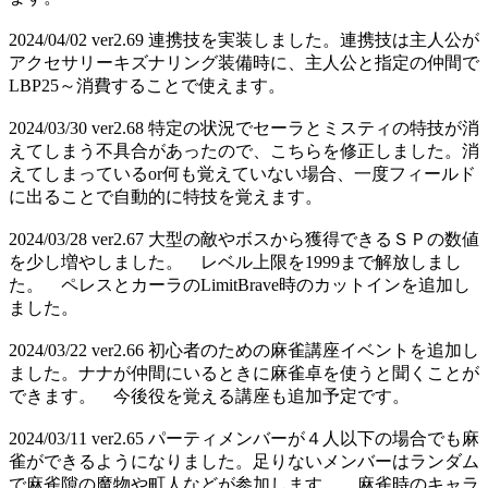
2024/04/02 ver2.69 連携技を実装しました。連携技は主人公が
アクセサリーキズナリング装備時に、主人公と指定の仲間で
LBP25～消費することで使えます。
2024/03/30 ver2.68 特定の状況でセーラとミスティの特技が消
えてしまう不具合があったので、こちらを修正しました。消
えてしまっているor何も覚えていない場合、一度フィールド
に出ることで自動的に特技を覚えます。
2024/03/28 ver2.67 大型の敵やボスから獲得できるＳＰの数値
を少し増やしました。 レベル上限を1999まで解放しまし
た。 ペレスとカーラのLimitBrave時のカットインを追加し
ました。
2024/03/22 ver2.66 初心者のための麻雀講座イベントを追加し
ました。ナナが仲間にいるときに麻雀卓を使うと聞くことが
できます。 今後役を覚える講座も追加予定です。
2024/03/11 ver2.65 パーティメンバーが４人以下の場合でも麻
雀ができるようになりました。足りないメンバーはランダム
で麻雀隙の魔物や町人などが参加します。 麻雀時のキャラ