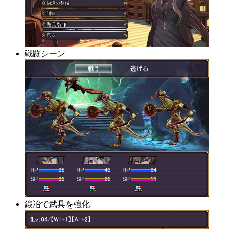
戦闘シーン
鍛冶で武具を強化