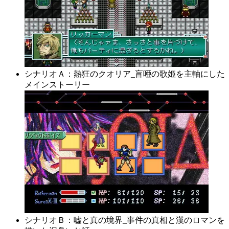
シナリオＡ：熱狂のクオリア_盲唖の歌姫を主軸にした
メインストーリー
シナリオＢ：嘘と真の境界_事件の真相と漢のロマンを