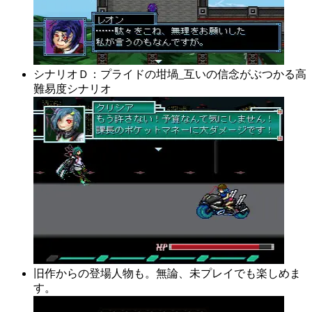
シナリオＤ：プライドの坩堝_互いの信念がぶつかる高
難易度シナリオ
旧作からの登場人物も。無論、未プレイでも楽しめま
す。