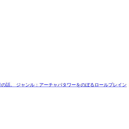
者の話。 ジャンル：アーチャパタワーをのぼるロールプレイン