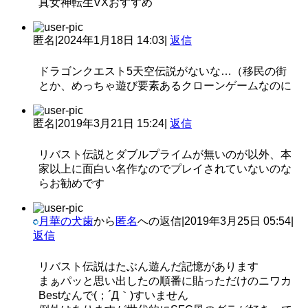
真女神転生VXおすすめ
匿名
|
2024年1月18日 14:03
|
返信
ドラゴンクエスト5天空伝説がないな…（移民の街
とか、めっちゃ遊び要素あるクローンゲームなのに
匿名
|
2019年3月21日 15:24
|
返信
リバスト伝説とダブルプライムが無いのが以外、本
家以上に面白い名作なのでプレイされていないのな
らお勧めです
月華の犬歯
から
匿名
への返信
|
2019年3月25日 05:54
|
返信
リバスト伝説はたぶん遊んだ記憶があります
まぁパッと思い出したの順番に貼っただけのニワカ
Bestなんで(；´Д｀)すいません