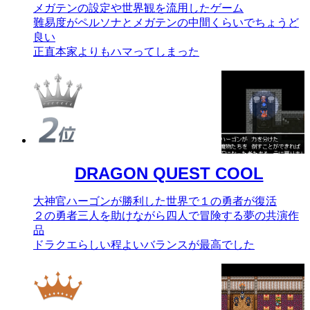
メガテンの設定や世界観を流用したゲーム
難易度がペルソナとメガテンの中間くらいでちょうど
良い
正直本家よりもハマってしまった
DRAGON QUEST COOL
大神官ハーゴンが勝利した世界で１の勇者が復活
２の勇者三人を助けながら四人で冒険する夢の共演作
品
ドラクエらしい程よいバランスが最高でした