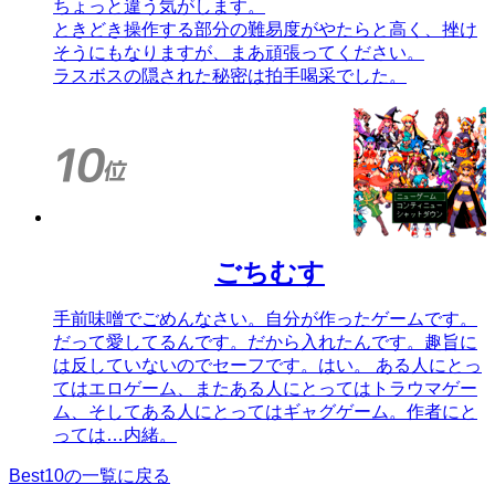
ちょっと違う気がします。
ときどき操作する部分の難易度がやたらと高く、挫け
そうにもなりますが、まあ頑張ってください。
ラスボスの隠された秘密は拍手喝采でした。
ごちむす
手前味噌でごめんなさい。自分が作ったゲームです。
だって愛してるんです。だから入れたんです。趣旨に
は反していないのでセーフです。はい。 ある人にとっ
てはエロゲーム、またある人にとってはトラウマゲー
ム、そしてある人にとってはギャグゲーム。作者にと
っては…内緒。
Best10の一覧に戻る