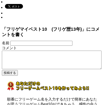
「フリゲマイベスト10 (フリゲ歴13年)」にコメ
ントを書く
名前
コメント
順番にフリーゲーム名を入力するだけで簡単にあなた
が思うフリーゲームBest10ができちゃう。感性の合う