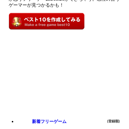
ゲーマーが見つかるかも！
新着フリーゲーム
(登録順)