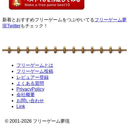
新着とおすすめフリーゲームをつぶやいてる
フリーゲーム夢
現Twitter
もチェック！
フリーゲームとは
フリーゲーム投稿
レビュアー登録
よくある質問
PrivacyPolicy
会社概要
お問い合わせ
Link
© 2001-
2026
フリーゲーム夢現