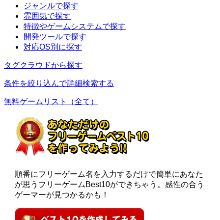
ジャンルで探す
雰囲気で探す
特徴やゲームシステムで探す
開発ツールで探す
対応OS別に探す
タグクラウドから探す
条件を絞り込んで詳細検索する
無料ゲームリスト（全て）
順番にフリーゲーム名を入力するだけで簡単にあなた
が思うフリーゲームBest10ができちゃう。感性の合う
ゲーマーが見つかるかも！