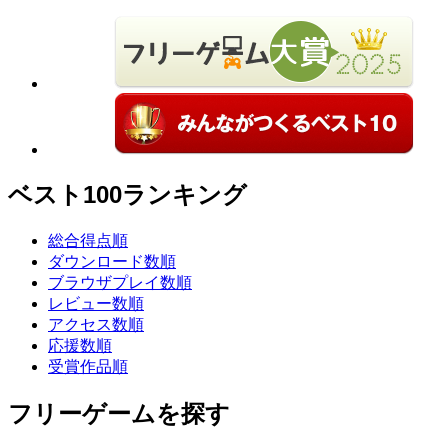
ベスト100ランキング
総合得点順
ダウンロード数順
ブラウザプレイ数順
レビュー数順
アクセス数順
応援数順
受賞作品順
フリーゲームを探す