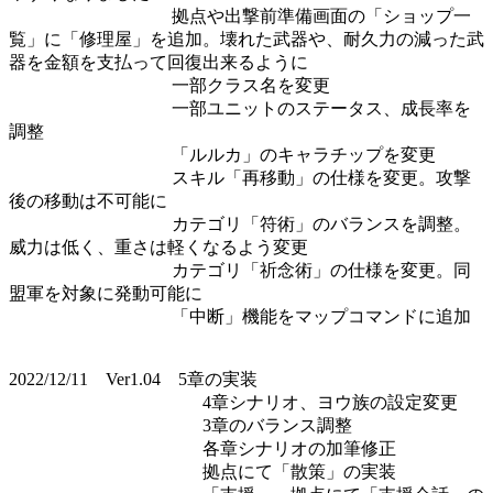
拠点や出撃前準備画面の「ショップ一
覧」に「修理屋」を追加。壊れた武器や、耐久力の減った武
器を金額を支払って回復出来るように
一部クラス名を変更
一部ユニットのステータス、成長率を
調整
「ルルカ」のキャラチップを変更
スキル「再移動」の仕様を変更。攻撃
後の移動は不可能に
カテゴリ「符術」のバランスを調整。
威力は低く、重さは軽くなるよう変更
カテゴリ「祈念術」の仕様を変更。同
盟軍を対象に発動可能に
「中断」機能をマップコマンドに追加
2022/12/11 Ver1.04 5章の実装
4章シナリオ、ヨウ族の設定変更
3章のバランス調整
各章シナリオの加筆修正
拠点にて「散策」の実装