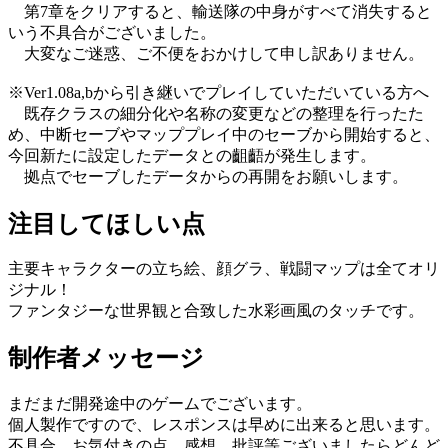
第7章をクリアすると、輸送隊の中身がすべて消失すると
いう不具合がございました。
大変なご迷惑、ご不便をおかけして申し訳ありません。
※Ver1.08a,bから引き継いでプレイしていただいている方へ
既存クラスの細分化や名称の変更などの整理を行ったた
め、中断セーブやマッププレイ中のセーブから開始すると、
今回新たに設定したデータとの齟齬が発生します。
拠点でセーブしたデータからの再開をお願いします。
注目してほしい点
主要キャラクターの立ち絵、顔グラ、戦闘マップは全てオリ
ジナル！
ファンタジーな世界観と合致した水彩画風のタッチです。
制作者メッセージ
まだまだ開発途中のゲームでございます。
個人製作ですので、レスポンスは早めに出来ると思います。
不具合、お気付きの点、感想、批評等ございましたらどんど