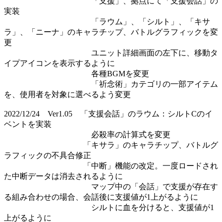
「支援」、拠点にて「支援会話」の
実装
「ラウム」、「シルト」、「キサ
ラ」、「ニーナ」のキャラチップ、バトルグラフィックを変
更
ユニット詳細画面の左下に、移動タ
イプアイコンを表示するように
各種BGMを変更
「祈念術」カテゴリの一部アイテム
を、使用者を対象に選べるよう変更
2022/12/24 Ver1.05 「支援会話」のラウム：シルトCのイ
ベントを実装
必殺率の計算式を変更
「キサラ」のキャラチップ、バトルグ
ラフィックの不具合修正
「中断」機能の改定。一度ロードされ
た中断データは消去されるように
マップ中の「会話」で支援が存在す
る組み合わせの場合、会話後に支援値が1上がるように
シルトに血を分けると、支援値が1
上がるように