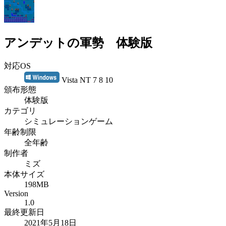
アンデットの軍勢 体験版
対応OS
Vista NT 7 8 10
頒布形態
体験版
カテゴリ
シミュレーションゲーム
年齢制限
全年齢
制作者
ミズ
本体サイズ
198MB
Version
1.0
最終更新日
2021年5月18日