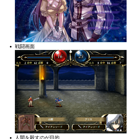
戦闘画面
人間を殺すのが目的