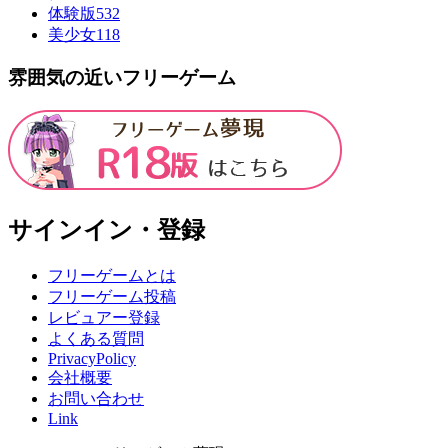
体験版
532
美少女
118
雰囲気の近いフリーゲーム
サインイン・登録
フリーゲームとは
フリーゲーム投稿
レビュアー登録
よくある質問
PrivacyPolicy
会社概要
お問い合わせ
Link