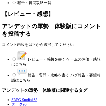
報告・質問攻略一覧
【レビュー・感想】
アンデットの軍勢 体験版
にコメント
を投稿する
コメント内容を以下から選択してください
レビュー・感想を書く
ゲームの評価・感想
はこちら
報告・質問・攻略を書く
バグ報告・要望相
談はこちら
アンデットの軍勢 体験版に関連するタグ
SRPG Studio
163
ダーク
90