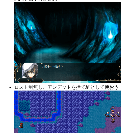
ロスト制無し。アンデットを捨て駒として使おう