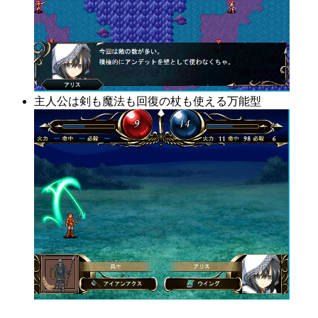
主人公は剣も魔法も回復の杖も使える万能型