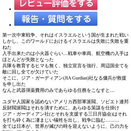
第一次中東戦争、それはイスラエルという国が生まれた戦い
しかし、このワールドにおけるイスラエルは失敗に失敗を重
ねた
入手出来たのは小火器ぐらい…戦車や車両、航空機の入手は
ほとんどが失敗となった
兵隊を教育するヒマも無く、独立宣言を強行、周辺国全てを
敵に回し全てが欠けていた
そこに、ジア・ガーディアン(JIA Gurdian)社なる傭兵が救援
を申し出た
なんと武器弾薬費用のみであらゆる任務をこなすと…
ユダヤ人国家を認めないアメリカ西部軍派閥、ソビエト連邦
反財閥派閥はそれを潰すために、あらゆる策謀を仕掛け
ジア・ガーディアン社(とそれを支援する三日月協会)はそれ
を打ち砕く為に凄まじい犠牲を出し、戦争に臨む………
全ては日本が、世界が滅びの時を迎えないように、己の力を