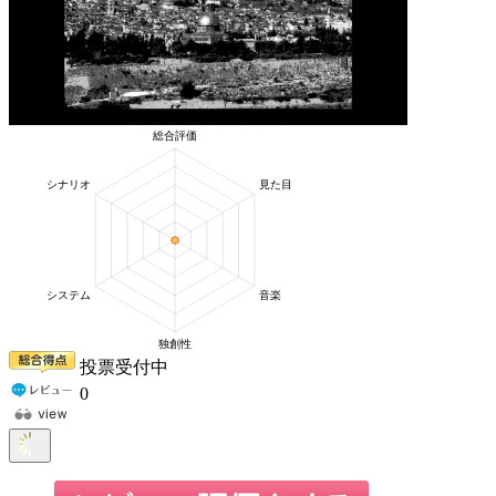
投票受付中
0