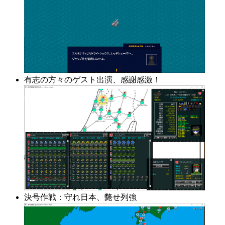
有志の方々のゲスト出演、感謝感激！
決号作戦：守れ日本、斃せ列強