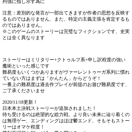
列強に指し示す為に
注意：差別的な発言が一部出てきますが作者の思想を反映す
るものではありません、また、特定の主義主張を肯定するも
のではありません。
※このゲームのストーリーは完璧なフィクションです、史実
とは全く異なります
ストーリーはミリタリー+クトゥルフ系+申し訳程度の強い
魔術といった感じです
難易度もいくつかありますがヴァーレントゥーガ系列に慣れ
ていない方はまずは「かんたん」からどうぞ！
一番上の難易度は過去作プレイが前提のお遊び難易度です、
ご了承くださいませ
2020/11/18更新！
日本本土決戦ストーリーが追加されました！
待ち受けるのは絶望的な総力戦、より良い未来に辿り着くの
は無理ゲー、エンディングはほぼ鬱エンド、そもそもストー
リーはオマケ程度！