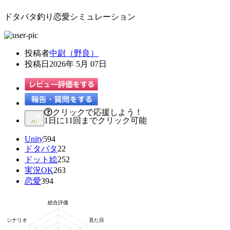
ドタバタ釣り恋愛シミュレーション
投稿者
中尉（野良）
投稿日
2026年 5月 07日
クリックで応援しよう！
1日に11回までクリック可能
Unity
594
ドタバタ
22
ドット絵
252
実況OK
263
恋愛
394