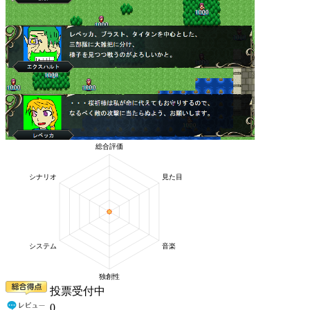
投票受付中
0