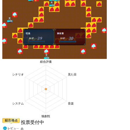
投票受付中
0