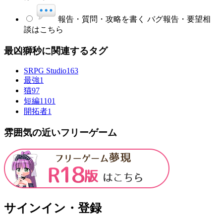
報告・質問・攻略を書く
バグ報告・要望相
談はこちら
最凶獅秒に関連するタグ
SRPG Studio
163
最強
1
猫
97
短編
1101
開拓者
1
雰囲気の近いフリーゲーム
サインイン・登録