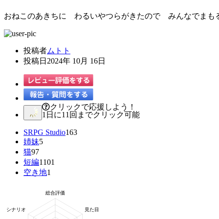
おねこのあきちに わるいやつらがきたので みんなでまも
投稿者
ムトト
投稿日
2024年 10月 16日
クリックで応援しよう！
1日に11回までクリック可能
SRPG Studio
163
姉妹
5
猫
97
短編
1101
空き地
1