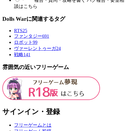
報告・質問・攻略を書く
バグ報告・要望相
談はこちら
Dolls Warに関連するタグ
RTS
25
ファンタジー
691
ロボット
99
ヴァーレントゥーガ
24
戦略
141
雰囲気の近いフリーゲーム
サインイン・登録
フリーゲームとは