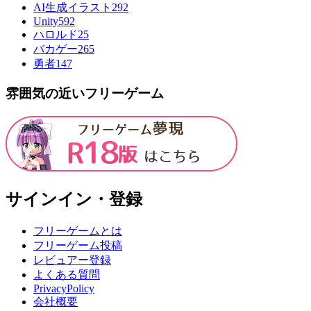
AI生成イラスト
292
Unity
592
ハロルド
25
バカゲー
265
勇者
147
雰囲気の近いフリーゲーム
サインイン・登録
フリーゲームとは
フリーゲーム投稿
レビュアー登録
よくある質問
PrivacyPolicy
会社概要