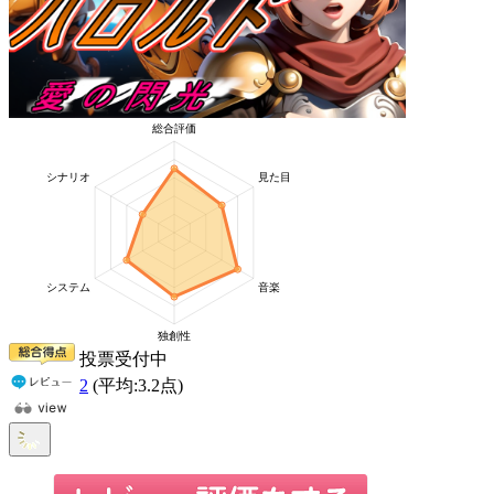
投票受付中
2
(平均:
3.2
点)