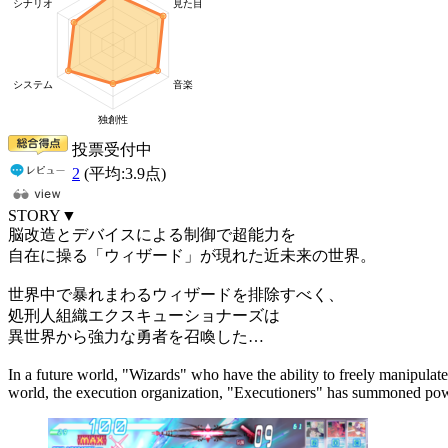
投票受付中
2
(平均:
3.9
点)
STORY▼
脳改造とデバイスによる制御で超能力を
自在に操る「ウィザード」が現れた近未来の世界。
世界中で暴れまわるウィザードを排除すべく、
処刑人組織エクスキューショナーズは
異世界から強力な勇者を召喚した…
In a future world, "Wizards" who have the ability to freely manipulat
world, the execution organization, "Executioners" has summoned pow