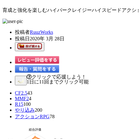
育成と強化を楽しむハイパークレイジーハイスピードアクショ
投稿者
RuuzWorks
投稿日
2020年 3月 28日
クリックで応援しよう！
1日に11回までクリック可能
CF2.5
43
MMF2
4
R15
100
やり込み
200
アクションRPG
78