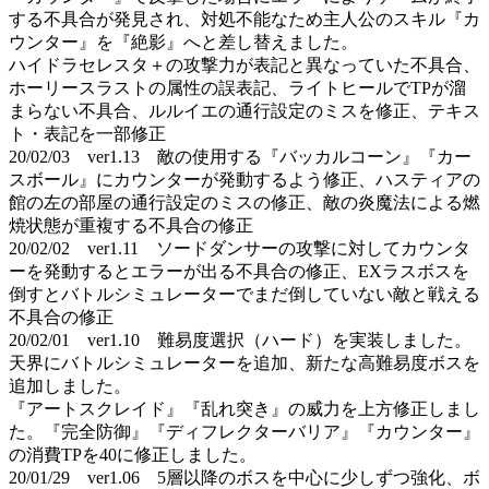
する不具合が発見され、対処不能なため主人公のスキル『カ
ウンター』を『絶影』へと差し替えました。
ハイドラセレスタ＋の攻撃力が表記と異なっていた不具合、
ホーリースラストの属性の誤表記、ライトヒールでTPが溜
まらない不具合、ルルイエの通行設定のミスを修正、テキス
ト・表記を一部修正
20/02/03 ver1.13 敵の使用する『バッカルコーン』『カー
スボール』にカウンターが発動するよう修正、ハスティアの
館の左の部屋の通行設定のミスの修正、敵の炎魔法による燃
焼状態が重複する不具合の修正
20/02/02 ver1.11 ソードダンサーの攻撃に対してカウンタ
ーを発動するとエラーが出る不具合の修正、EXラスボスを
倒すとバトルシミュレーターでまだ倒していない敵と戦える
不具合の修正
20/02/01 ver1.10 難易度選択（ハード）を実装しました。
天界にバトルシミュレーターを追加、新たな高難易度ボスを
追加しました。
『アートスクレイド』『乱れ突き』の威力を上方修正しまし
た。『完全防御』『ディフレクターバリア』『カウンター』
の消費TPを40に修正しました。
20/01/29 ver1.06 5層以降のボスを中心に少しずつ強化、ボ