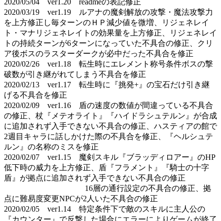
2020/05/04 ver1.20 readmeの表記修正
2020/03/19 ver1.19 ルアナの魔剣解放の攻撃・魔法攻撃力
を上方修正し毎ターンのＨＰ減少値を微増、リジェネレイ
ト・マナリジェネレイトの効果量を上方修正、リジェネレイ
トの持続ターンが6ターンになっていた不具合の修正、クリ
ア後ボスのラスターダークが必中だった不具合を修正
2020/02/26 ver1.18 転生時にエレメント称号条件ボスの撃
破数が引き継がれてしまう不具合を修正
2020/02/13 ver1.17 転生時に『挑発+』の宝石だけ引き継
げる不具合を修正
2020/02/09 ver1.16 盾の速度の数値が間違っている不具合
の修正、杖『メテオライト』『ハイドラシュテルン』が合成
に追加されず入手できない不具合の修正、ハスティアの館で
2週目キャラに話しかけた際の不具合を修正、『ヘルシュテ
ルン』の名称のミスを修正
2020/02/07 ver1.15 魔剣スキル『ブラッディロアー』のHP
低下時の威力を上方修正、盾『フラメント』『騎士の十字
盾』が拠点に追加されず入手できない不具合の修正
16層の通行設定の不具合の修正、拠
点に難易度変更NPCが2人いた不具合の修正
2020/02/05 ver1.14 特定条件下で敵のスキルに主人公の
『カウンター』で反撃した場合にエラーによりゲームが終了