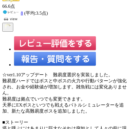
66
.6
点
8
(平均:
3.5
点)
☆ver1.10アップデート 難易度選択を実装しました。
難易度ハードではボスと中ボスの火力や行動パターンが強化
され、お金や経験値が増加します。雑魚戦には変化ありませ
ん。
難易度は拠点でいつでも変更できます。
天界にEXボスといつでも戦えるバトルシミュレーターを追
加、新たな高難易度ボスを追加しました。
■ストーリー
塔と呼ぶにはあまりに巨大なそれは突如として人々の前に現