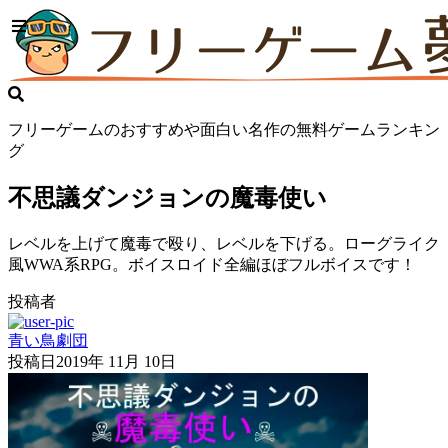
フリーゲームのおすすめや面白い名作の無料ゲームランキン
グ
不思議ダンジョンの魔毒使い
レベルを上げて魔毒で殴り、レベルを下げる。ローグライク
風WWA系RPG。ボイスロイド全編ほぼフルボイスです！
投稿者
青い鳥劇団
投稿日
2019年 11月 10日