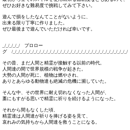
ぜひお好きな難易度で挑戦してみて下さい。
遊んで損をしたなんてことがないように、
出来る限り丁寧に作りました。
ぜひ最後まで遊んでいただければ幸いです。
_/_/_/_/_/ プロロー
グ /_/_/_/_/_/_/_/_/_/_/_/_/_/_/_/_/_/_/_/_/_/_/_/_/_/_/_/_/_/_/_/_/_/
その昔、まだ人間と精霊が接触する以前の時代。
人間達の間で世界規模の戦争が起きた。
大勢の人間が死に、植物は燃やされ、
ありとあらゆる動物達も絶滅の危機に瀕していた。
そんな中、その世界に耐え切れなくなった人間が、
藁にもすがる思いで精霊に祈りを続けるようになった。
それから間もなくした頃、
精霊達は人間達が祈りを捧げる姿を見て、
哀れみの気持ちから人間達を救うことになる。