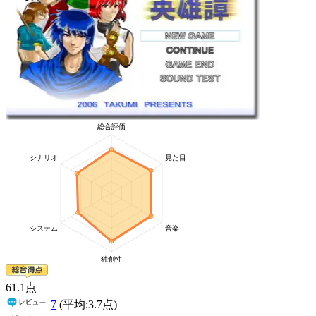
61
.1
点
7
(平均:
3.7
点)