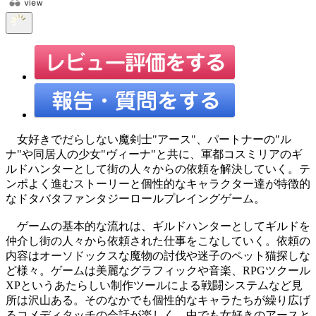
女好きでだらしない魔剣士"アース"、パートナーの"ル
ナ"や同居人の少女"ヴィーナ"と共に、軍都コスミリアのギ
ルドハンターとして街の人々からの依頼を解決していく。テ
ンポよく進むストーリーと個性的なキャラクター達が特徴的
なドタバタファンタジーロールプレイングゲーム。
ゲームの基本的な流れは、ギルドハンターとしてギルドを
仲介し街の人々から依頼された仕事をこなしていく。依頼の
内容はオーソドックスな魔物の討伐や迷子のペット猫探しな
ど様々。ゲームは美麗なグラフィックや音楽、RPGツクール
XPというあたらしい制作ツールによる戦闘システムなど見
所は沢山ある。そのなかでも個性的なキャラたちが繰り広げ
るコメディタッチの会話が楽しく、中でも女好きのアースと