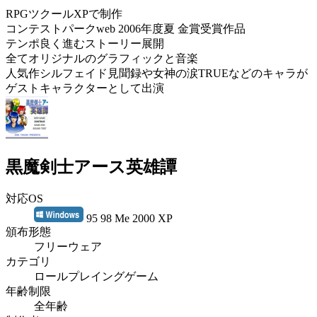
RPGツクールXPで制作
コンテストパークweb 2006年度夏 金賞受賞作品
テンポ良く進むストーリー展開
全てオリジナルのグラフィックと音楽
人気作シルフェイド見聞録や女神の涙TRUEなどのキャラが
ゲストキャラクターとして出演
黒魔剣士アース英雄譚
対応OS
95 98 Me 2000 XP
頒布形態
フリーウェア
カテゴリ
ロールプレイングゲーム
年齢制限
全年齢