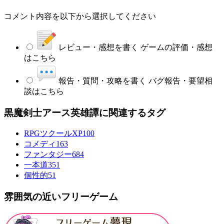
コメント内容を以下から選択してください
レビュー・感想を書く
ゲームの評価・感想
はこちら
報告・質問・攻略を書く
バグ報告・要望相
談はこちら
黒魔剣士アース英雄譚に関連するタグ
RPGツクールXP
100
コメディ
163
ファンタジー
684
一本道
351
個性的
51
雰囲気の近いフリーゲーム