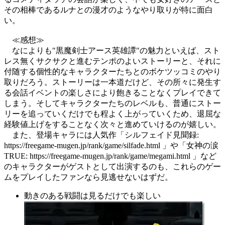
その相棒であるルナとの漫才のようなやり取りが特に面白
い。
≪感想≫
なによりも"黒魔剣士アース英雄譚"の魅力といえば、スト
レス無くサクサクと進むテンポのよいストーリーと、それに
付随する個性的なキャラクターたちとのボケツッコミのやり
取りだろう。ストーリーは一本道だけど、その所々に発生す
る会話イベントの楽しさにより飽きることなくプレイできて
しまう。そしてキャラクターたちのレベルも、普通にストー
リーを追っていくだけでも程よく上がっていくため、退屈な
経験値上げをすることなく次々と進めていけるのが嬉しい。
また、登場キャラには人気作「シルフェイド見聞録:
https://freegame-mugen.jp/rank/game/silfade.html 」や「女神の涙
TRUE: https://freegame-mugen.jp/rank/game/megami.html 」など
のキャラクターがゲストとして出演するのも、これらのゲー
ムをプレイしたファンなら見逃せないはずだ。
動きのある戦闘は見るだけでも楽しい