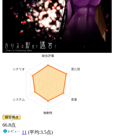
66
.8
点
11
(平均:
3.5
点)