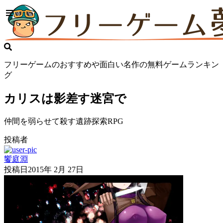
フリーゲームのおすすめや面白い名作の無料ゲームランキン
グ
カリスは影差す迷宮で
仲間を弱らせて殺す遺跡探索RPG
投稿者
饗庭淵
投稿日
2015年 2月 27日