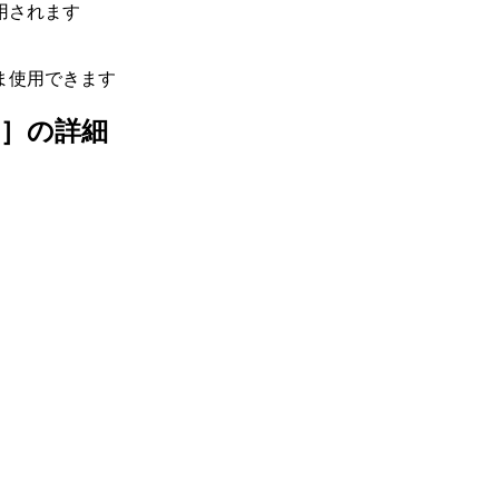
用されます
ま使用できます
～］
の詳細