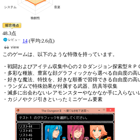
48
.3
点
14
(平均:
2.6
点)
このゲームは、以下のような特徴を持っています。
・戦闘およびアイテム収集中心の２Ｄダンジョン探索型ＲＰ
・多彩な種族、豊富な顔グラフィックから選べる自由度の高
・好きな魔法、特技を、好きな順番で習得できる自由度の高
・ランダムで特殊効果が付属する武器、防具等収集
・滅多に出会わないレアモンスターやなかなか手に入らない
・カジノやクジ引きといったミニゲーム要素