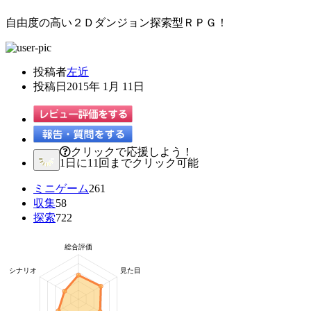
自由度の高い２Ｄダンジョン探索型ＲＰＧ！
投稿者
左近
投稿日
2015年 1月 11日
クリックで応援しよう！
1日に11回までクリック可能
ミニゲーム
261
収集
58
探索
722