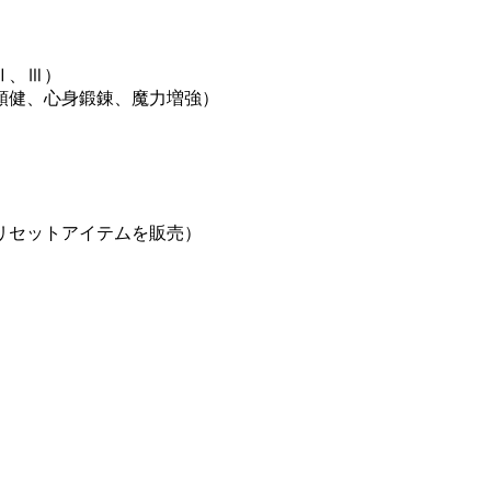
Ⅱ、Ⅲ）
頑健、心身鍛錬、魔力増強）
リセットアイテムを販売）