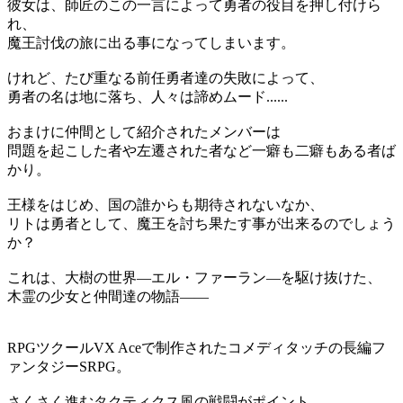
彼女は、師匠のこの一言によって勇者の役目を押し付けら
れ、
魔王討伐の旅に出る事になってしまいます。
けれど、たび重なる前任勇者達の失敗によって、
勇者の名は地に落ち、人々は諦めムード......
おまけに仲間として紹介されたメンバーは
問題を起こした者や左遷された者など一癖も二癖もある者ば
かり。
王様をはじめ、国の誰からも期待されないなか、
リトは勇者として、魔王を討ち果たす事が出来るのでしょう
か？
これは、大樹の世界―エル・ファーラン―を駆け抜けた、
木霊の少女と仲間達の物語――
RPGツクールVX Aceで制作されたコメディタッチの長編フ
ァンタジーSRPG。
さくさく進むタクティクス風の戦闘がポイント。