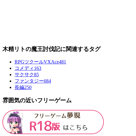
木精リトの魔王討伐記に関連するタグ
RPGツクールVXAce
481
コメディ
163
サクサク
85
ファンタジー
684
長編
250
雰囲気の近いフリーゲーム