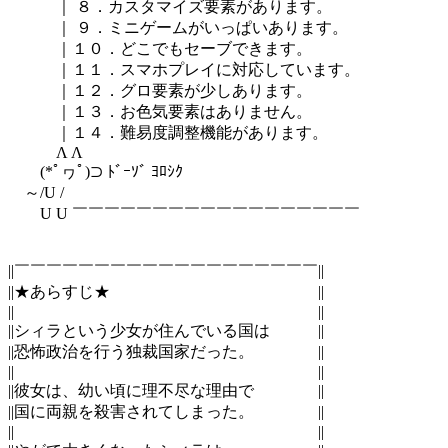
｜ ８．カスタマイズ要素があります。
｜ ９．ミニゲームがいっぱいあります。
｜１０．どこでもセーブできます。
｜１１．スマホプレイに対応しています。
｜１２．グロ要素が少しあります。
｜１３．お色気要素はありません。
｜１４．難易度調整機能があります。
Λ Λ
(*ﾟヮﾟ)⊃ ﾄﾞｰｿﾞ ﾖﾛｼｸ
～/U /
U U ￣￣￣￣￣￣￣￣￣￣￣￣￣￣￣￣￣￣
||￣￣￣￣￣￣￣￣￣￣￣￣￣￣￣￣￣￣￣||
||★あらすじ★ ||
|| ||
||シィラという少女が住んでいる国は ||
||恐怖政治を行う独裁国家だった。 ||
|| ||
||彼女は、幼い頃に理不尽な理由で ||
||国に両親を殺害されてしまった。 ||
|| ||