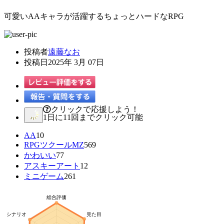
可愛いAAキャラが活躍するちょっとハードなRPG
投稿者
遠藤なお
投稿日
2025年 3月 07日
クリックで応援しよう！
1日に11回までクリック可能
AA
10
RPGツクールMZ
569
かわいい
77
アスキーアート
12
ミニゲーム
261