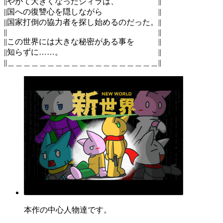
||やがて大きくなったシィラは、 ||
||国への復讐心を隠しながら ||
||国家打倒の協力者を探し始めるのだった。||
|| ||
||この世界には大きな秘密がある事を ||
||知らずに……。 ||
||＿＿＿＿＿＿＿＿＿＿＿＿＿＿＿＿＿＿＿||
本作の中心人物達です。