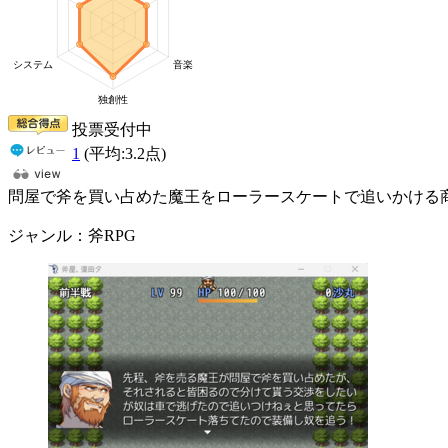
投票受付中
1
(平均:
3.2
点)
問屋で斧を買い占めた魔王をローラースケートで追いかける
ジャンル：斧RPG