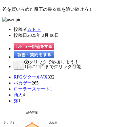
斧を買い占めた魔王の乗る車を追い駆けろ！
投稿者
ムトト
投稿日
2025年 2月 06日
クリックで応援しよう！
1日に11回までクリック可能
RPGツクールVX
332
バカゲー
265
ローラースケート
1
商人
4
斧
1